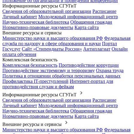
Положение об организации и проведении конференции
Информационные ресурсы СГУГиТ
Сведения об образовательной организации
Расписание
Личный кабинет
Молодежный информационный центр
Научно-техническая библиотека
Обращения граждан
Нормативно-правовые документы
Карта сайта
Внешние ресурсы и сервисы
Министерство науки и высшего образования РФ
Федеральная
служба по надзору в сфере образования и науки
Портал
Госуслуг
Сайт «Стипендиаты России»
Антиплагиат
Онлайн
оплата обучения
Комплексная безопасность
Комплексная безопасность
Противодействие коррупции
Противодействие экстремизму и терроризму
Охрана труда
Политика в отношении обработки персональных данных
Профилактика IT-преступлений
Интернет-портал для
противодействия слухам и фейкам
Информационные ресурсы СГУГиТ
Сведения об образовательной организации
Расписание
Личный кабинет
Молодежный информационный центр
Научно-техническая библиотека
Обращения граждан
Нормативно-правовые документы
Карта сайта
Внешние ресурсы и сервисы
Министерство науки и высшего образования РФ
Федеральная