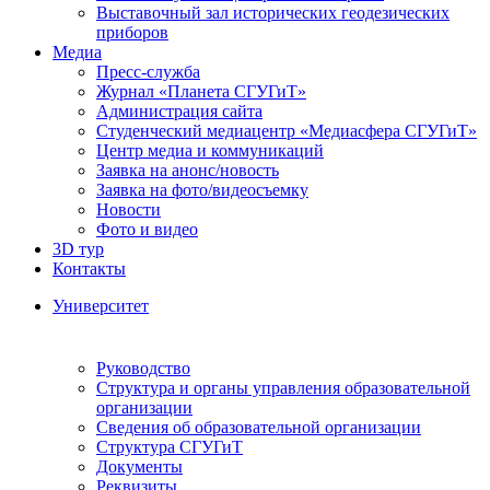
Выставочный зал исторических геодезических
приборов
Медиа
Пресс-служба
Журнал «Планета СГУГиТ»
Администрация сайта
Студенческий медиацентр «Медиасфера СГУГиТ»
Центр медиа и коммуникаций
Заявка на анонс/новость
Заявка на фото/видеосъемку
Новости
Фото и видео
3D тур
Контакты
Университет
Руководство
Структура и органы управления образовательной
организации
Сведения об образовательной организации
Структура СГУГиТ
Документы
Реквизиты