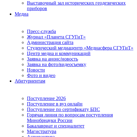
Выставочный зал исторических геодезических
приборов
Медиа
Пресс-служба
Журнал «Планета СГУГиТ»
Администрация сайта
Студенческий медиацентр «Медиасфера СГУГиТ»
Центр медиа и коммуникаций
Заявка на анонс/новость
Заявка на фото/видеосъемку
Новости
Фото и видео
Абитуриентам
Поступление 2026
Поступление в вуз онлайн
Поступление по сертификату БПС
Горячая линия по вопросам поступления
Минобрнауки России
Бакалавриат и специалитет
Магистратура
Аспирантура