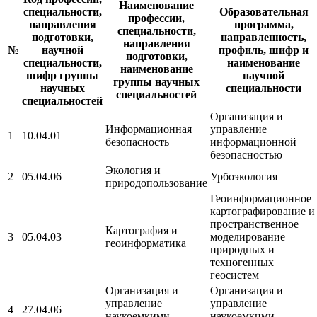
Наименование
специальности,
Образовательная
профессии,
направления
программа,
специальности,
подготовки,
направленность,
направления
№
научной
профиль, шифр и
подготовки,
специальности,
наименование
наименование
шифр группы
научной
группы научных
научных
специальности
специальностей
специальностей
Организация и
Информационная
управление
1
10.04.01
безопасность
информационной
безопасностью
Экология и
2
05.04.06
Урбоэкология
природопользование
Геоинформационное
картографирование и
пространственное
Картография и
3
05.04.03
моделирование
геоинформатика
природных и
техногенных
геосистем
Организация и
Организация и
управление
управление
4
27.04.06
наукоемкими
наукоемкими