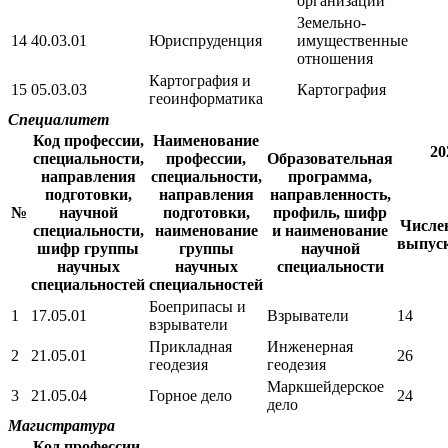
организации
Земельно-
14
40.03.01
Юриспруденция
имущественные
отношения
Картография и
15
05.03.03
Картография
геоинформатика
Специалитет
Код профессии,
Наименование
20
специальности,
профессии,
Образовательная
направления
специальности,
программа,
подготовки,
направления
направленность,
№
научной
подготовки,
профиль, шифр
Числе
специальности,
наименование
и наименование
выпус
шифр группы
группы
научной
научных
научных
специальности
специальностей
специальностей
Боеприпасы и
1
17.05.01
Взрыватели
14
взрыватели
Прикладная
Инженерная
2
21.05.01
26
геодезия
геодезия
Маркшейдерское
3
21.05.04
Горное дело
24
дело
Магистратура
Код профессии,