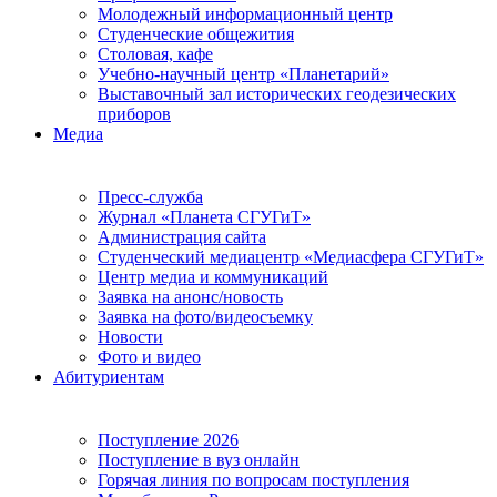
Молодежный информационный центр
Студенческие общежития
Столовая, кафе
Учебно-научный центр «Планетарий»
Выставочный зал исторических геодезических
приборов
Медиа
Пресс-служба
Журнал «Планета СГУГиТ»
Администрация сайта
Студенческий медиацентр «Медиасфера СГУГиТ»
Центр медиа и коммуникаций
Заявка на анонс/новость
Заявка на фото/видеосъемку
Новости
Фото и видео
Абитуриентам
Поступление 2026
Поступление в вуз онлайн
Горячая линия по вопросам поступления