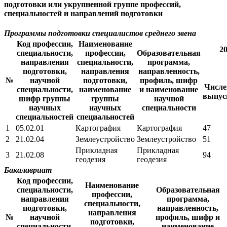
подготовки или укрупненной группе профессий,
специальностей и направлений подготовки
Программы подготовки специалистов среднего звена
Код профессии,
Наименование
2
специальности,
профессии,
Образовательная
направления
специальности,
программа,
подготовки,
направления
направленность,
№
научной
подготовки,
профиль, шифр
Числе
специальности,
наименование
и наименование
выпус
шифр группы
группы
научной
научных
научных
специальности
специальностей
специальностей
1
05.02.01
Картография
Картография
47
2
21.02.04
Землеустройство
Землеустройство
51
Прикладная
Прикладная
3
21.02.08
94
геодезия
геодезия
Бакалавриат
Код профессии,
Наименование
специальности,
Образовательная
профессии,
направления
программа,
специальности,
подготовки,
направленность,
направления
№
научной
профиль, шифр и
подготовки,
специальности,
наименование