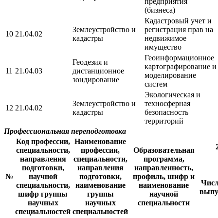
предприятия
(бизнеса)
Кадастровый учет и
Землеустройство и
регистрация прав на
10
21.04.02
кадастры
недвижимое
имущество
Геоинформационное
Геодезия и
картографирование и
11
21.04.03
дистанционное
моделирование
зондирование
систем
Экологическая и
Землеустройство и
техносферная
12
21.04.02
кадастры
безопасность
территорий
Профессиональная переподготовка
Код профессии,
Наименование
специальности,
профессии,
Образовательная
направления
специальности,
программа,
подготовки,
направления
направленность,
№
научной
подготовки,
профиль, шифр и
Числ
специальности,
наименование
наименование
выпу
шифр группы
группы
научной
научных
научных
специальности
специальностей
специальностей