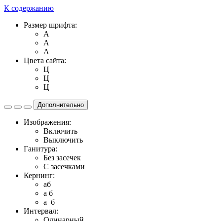
К содержанию
Размер шрифта:
A
A
A
Цвета сайта:
Ц
Ц
Ц
Дополнительно
Изображения:
Включить
Выключить
Ганитура:
Без засечек
С засечками
Кернинг:
aб
a б
a б
Интервал:
Одинарный