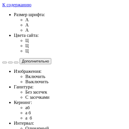
К содержанию
Размер шрифта:
A
A
A
Цвета сайта:
Ц
Ц
Ц
Дополнительно
Изображения:
Включить
Выключить
Ганитура:
Без засечек
С засечками
Кернинг:
aб
a б
a б
Интервал:
Одинарный