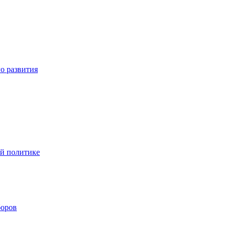
о развития
ой политике
боров