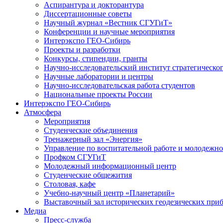
Аспирантура и докторантура
Диссертационные советы
Научный журнал «Вестник СГУГиТ»
Конференции и научные мероприятия
Интерэкспо ГЕО-Сибирь
Проекты и разработки
Конкурсы, стипендии, гранты
Научно-исследовательский институт стратегическог
Научные лаборатории и центры
Научно-исследовательская работа студентов
Национальные проекты России
Интерэкспо ГЕО-Сибирь
Атмосфера
Мероприятия
Студенческие объединения
Тренажерный зал «Энергия»
Управление по воспитательной работе и молодежн
Профком СГУГиТ
Молодежный информационный центр
Студенческие общежития
Столовая, кафе
Учебно-научный центр «Планетарий»
Выставочный зал исторических геодезических при
Медиа
Пресс-служба