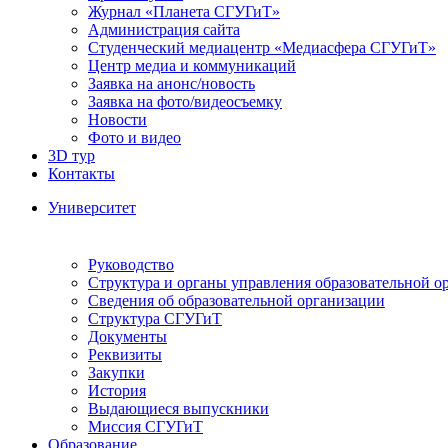
Журнал «Планета СГУГиТ»
Администрация сайта
Студенческий медиацентр «Медиасфера СГУГиТ»
Центр медиа и коммуникаций
Заявка на анонс/новость
Заявка на фото/видеосъемку
Новости
Фото и видео
3D тур
Контакты
Университет
Руководство
Структура и органы управления образовательной о
Сведения об образовательной организации
Структура СГУГиТ
Документы
Реквизиты
Закупки
История
Выдающиеся выпускники
Миссия СГУГиТ
Образование