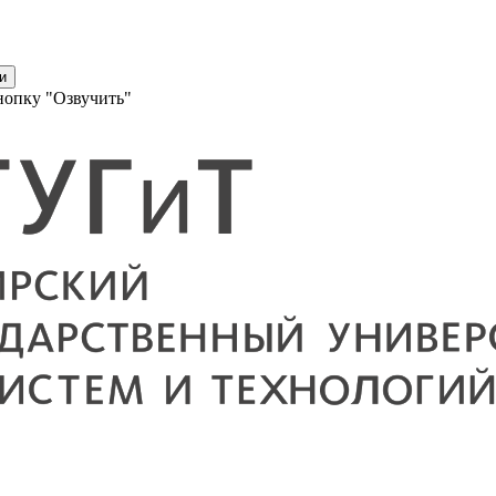
и
нопку "Озвучить"