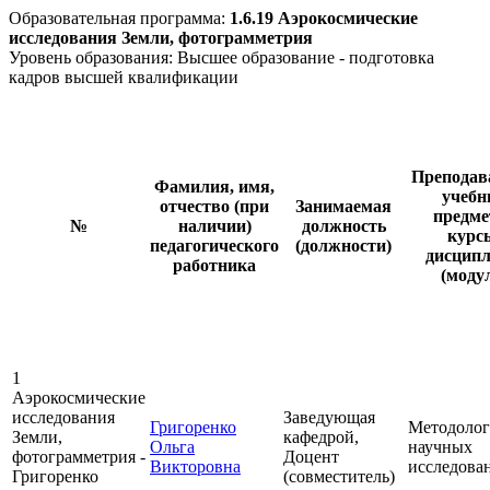
Образовательная программа:
1.6.19 Аэрокосмические
исследования Земли, фотограмметрия
Уровень образования: Высшее образование - подготовка
кадров высшей квалификации
Преподав
Фамилия, имя,
учебн
отчество (при
Занимаемая
предме
№
наличии)
должность
курс
педагогического
(должности)
дисцип
работника
(моду
1
Аэрокосмические
исследования
Заведующая
Григоренко
Методолог
Земли,
кафедрой,
Ольга
научных
фотограмметрия -
Доцент
Викторовна
исследова
Григоренко
(совместитель)