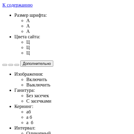
К содержанию
Размер шрифта:
A
A
A
Цвета сайта:
Ц
Ц
Ц
Дополнительно
Изображения:
Включить
Выключить
Ганитура:
Без засечек
С засечками
Кернинг:
aб
a б
a б
Интервал:
Одинарный