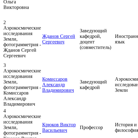
Ольга
Викторовна
2
Аэрокосмические
Заведующий
исследования
Жданов Сергей
кафедрой,
Иностран
Земли,
Сергеевич
доцент
язык
фотограмметрия -
(совместитель)
Жданов Сергей
Сергеевич
3
Аэрокосмические
исследования
Комиссаров
Аэрокосми
Земли,
Заведующий
Александр
исследова
фотограмметрия -
кафедрой
Владимирович
Земли
Комиссаров
Александр
Владимирович
4
Аэрокосмические
исследования
Крюков Виктор
История и
Земли,
Профессор
Васильевич
философия
фотограмметрия -