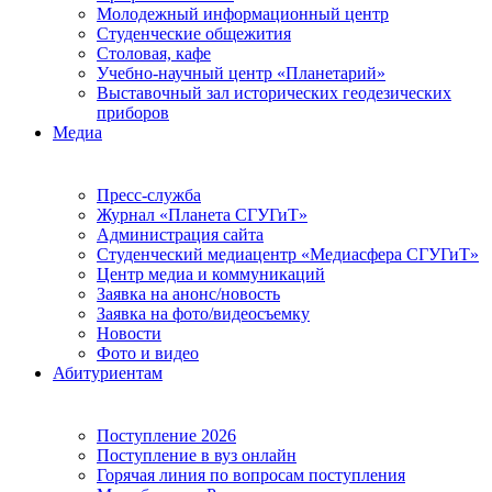
Молодежный информационный центр
Студенческие общежития
Столовая, кафе
Учебно-научный центр «Планетарий»
Выставочный зал исторических геодезических
приборов
Медиа
Пресс-служба
Журнал «Планета СГУГиТ»
Администрация сайта
Студенческий медиацентр «Медиасфера СГУГиТ»
Центр медиа и коммуникаций
Заявка на анонс/новость
Заявка на фото/видеосъемку
Новости
Фото и видео
Абитуриентам
Поступление 2026
Поступление в вуз онлайн
Горячая линия по вопросам поступления