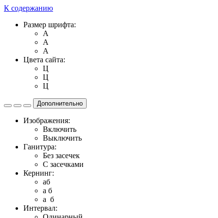
К содержанию
Размер шрифта:
A
A
A
Цвета сайта:
Ц
Ц
Ц
Дополнительно
Изображения:
Включить
Выключить
Ганитура:
Без засечек
С засечками
Кернинг:
aб
a б
a б
Интервал:
Одинарный