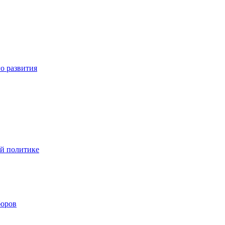
о развития
ой политике
боров