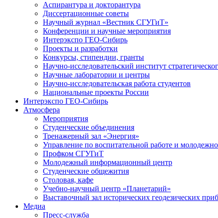
Аспирантура и докторантура
Диссертационные советы
Научный журнал «Вестник СГУГиТ»
Конференции и научные мероприятия
Интерэкспо ГЕО-Сибирь
Проекты и разработки
Конкурсы, стипендии, гранты
Научно-исследовательский институт стратегическог
Научные лаборатории и центры
Научно-исследовательская работа студентов
Национальные проекты России
Интерэкспо ГЕО-Сибирь
Атмосфера
Мероприятия
Студенческие объединения
Тренажерный зал «Энергия»
Управление по воспитательной работе и молодежн
Профком СГУГиТ
Молодежный информационный центр
Студенческие общежития
Столовая, кафе
Учебно-научный центр «Планетарий»
Выставочный зал исторических геодезических при
Медиа
Пресс-служба