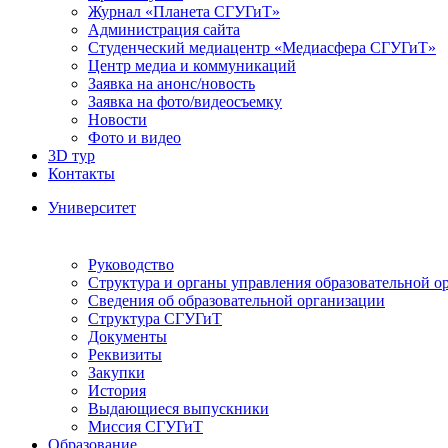
Журнал «Планета СГУГиТ»
Администрация сайта
Студенческий медиацентр «Медиасфера СГУГиТ»
Центр медиа и коммуникаций
Заявка на анонс/новость
Заявка на фото/видеосъемку
Новости
Фото и видео
3D тур
Контакты
Университет
Руководство
Структура и органы управления образовательной о
Сведения об образовательной организации
Структура СГУГиТ
Документы
Реквизиты
Закупки
История
Выдающиеся выпускники
Миссия СГУГиТ
Образование