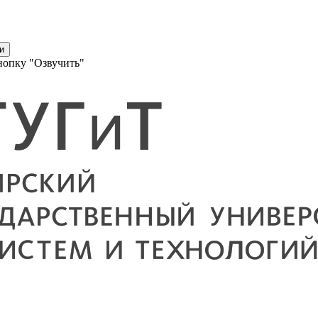
и
нопку "Озвучить"