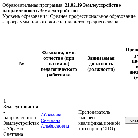
Образовательная программа:
21.02.19 Землеустройство -
направленность Землеустройство
Уровень образования: Среднее профессиональное образование
- программы подготовки специалистов среднего звена
Преп
Фамилия, имя,
у
отчество (при
Занимаемая
пр
№
наличии)
должность
педагогического
(должности)
дис
работника
(
1
Землеустройство
-
Преподаватель
Абрамова
направленность
высшей
Светлана
Пока
Землеустройство
квалификационной
Альфредовна
- Абрамова
категории (СПО)
Светлана