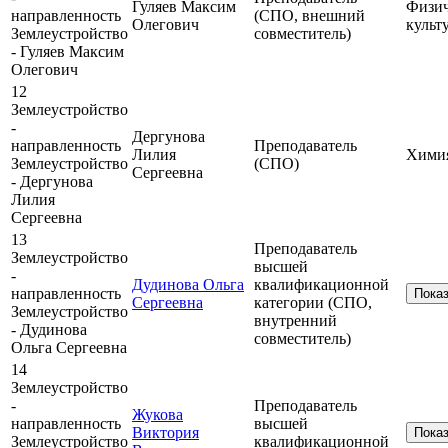
Гуляев Максим
Физич
направленность
(СПО, внешний
Олегович
культ
Землеустройство
совместитель)
- Гуляев Максим
Олегович
12
Землеустройство
-
Дергунова
направленность
Преподаватель
Лилия
Хими
Землеустройство
(СПО)
Сергеевна
- Дергунова
Лилия
Сергеевна
13
Преподаватель
Землеустройство
высшей
-
Дудинова Ольга
квалификационной
направленность
Пока
Сергеевна
категории (СПО,
Землеустройство
внутренний
- Дудинова
совместитель)
Ольга Сергеевна
14
Землеустройство
-
Преподаватель
Жукова
направленность
высшей
Виктория
Пока
Землеустройство
квалификационной