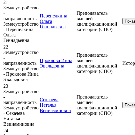
21
Землеустройство
-
Преподаватель
Перепелкина
направленность
высшей
Ольга
Пока
Землеустройство
квалификационной
Геннадьевна
- Перепелкина
категории (СПО)
Ольга
Геннадьевна
22
Землеустройство
Преподаватель
-
Проклова Инна
высшей
направленность
Истор
Эвальдовна
квалификационной
Землеустройство
категории (СПО)
- Проклова Инна
Эвальдовна
23
Землеустройство
-
Преподаватель
Секачева
направленность
высшей
Наталья
Пока
Землеустройство
квалификационной
Вениаминовна
- Секачева
категории (СПО)
Наталья
Вениаминовна
24