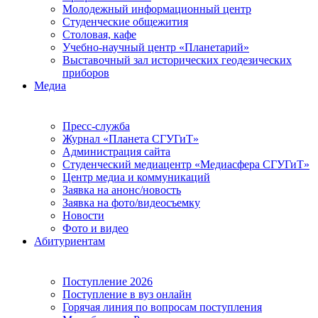
Молодежный информационный центр
Студенческие общежития
Столовая, кафе
Учебно-научный центр «Планетарий»
Выставочный зал исторических геодезических
приборов
Медиа
Пресс-служба
Журнал «Планета СГУГиТ»
Администрация сайта
Студенческий медиацентр «Медиасфера СГУГиТ»
Центр медиа и коммуникаций
Заявка на анонс/новость
Заявка на фото/видеосъемку
Новости
Фото и видео
Абитуриентам
Поступление 2026
Поступление в вуз онлайн
Горячая линия по вопросам поступления