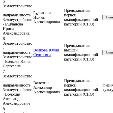
5
Землеустройство
-
Преподаватель
Будчанова
направленность
первой
Ирина
Пока
Землеустройство
квалификационной
Александровна
- Будчанова
категории (СПО)
Ирина
Александровна
6
Землеустройство
Преподаватель
-
Волкова Юлия
высшей
направленность
Пока
Сергеевна
квалификационной
Землеустройство
категории (СПО)
- Волкова Юлия
Сергеевна
7
Землеустройство
-
Преподаватель
Волохин
направленность
первой
Физич
Александр
Землеустройство
квалификационной
культ
Александрович
- Волохин
категории (СПО)
Александр
Александрович
8