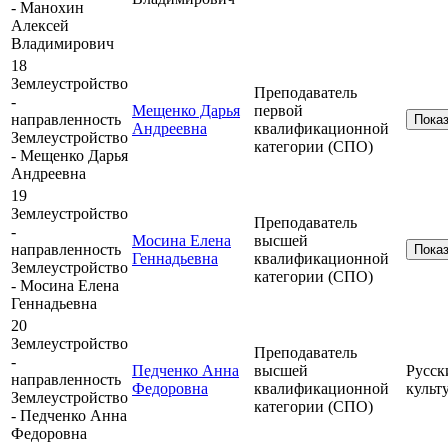
- Манохин
Алексей
Владимирович
18
Землеустройство
Преподаватель
-
Мещенко Дарья
первой
направленность
Пока
Андреевна
квалификационной
Землеустройство
категории (СПО)
- Мещенко Дарья
Андреевна
19
Землеустройство
Преподаватель
-
Мосина Елена
высшей
направленность
Пока
Геннадьевна
квалификационной
Землеустройство
категории (СПО)
- Мосина Елена
Геннадьевна
20
Землеустройство
Преподаватель
-
Педченко Анна
высшей
Русск
направленность
Федоровна
квалификационной
культ
Землеустройство
категории (СПО)
- Педченко Анна
Федоровна