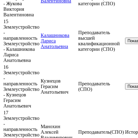
Валентиновна
- Жукова
категории (СПО)
Виктория
Валентиновна
15
Землеустройство
-
Преподаватель
Калашникова
направленность
высшей
Лариса
Пока
Землеустройство
квалификационной
Анатольевна
- Калашникова
категории (СПО)
Лариса
Анатольевна
16
Землеустройство
-
Кузнецов
направленность
Преподаватель
Герасим
Пока
Землеустройство
(СПО)
Анатольевич
- Кузнецов
Герасим
Анатольевич
17
Землеустройство
-
Манохин
направленность
Алексей
Преподаватель(СПО)
Истор
Землеустройство
Владимирович