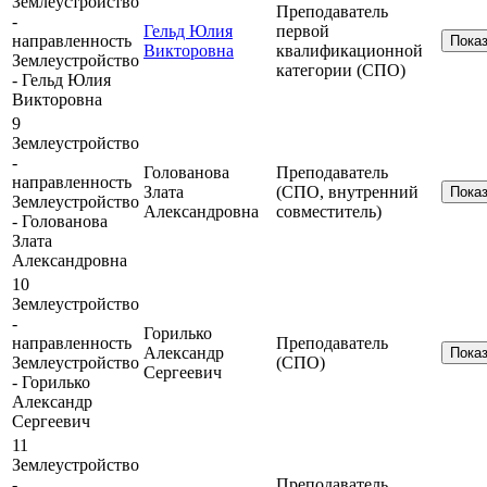
Землеустройство
Преподаватель
-
Гельд Юлия
первой
направленность
Пока
Викторовна
квалификационной
Землеустройство
категории (СПО)
- Гельд Юлия
Викторовна
9
Землеустройство
-
Голованова
Преподаватель
направленность
Злата
(СПО, внутренний
Пока
Землеустройство
Александровна
совместитель)
- Голованова
Злата
Александровна
10
Землеустройство
-
Горилько
направленность
Преподаватель
Александр
Пока
Землеустройство
(СПО)
Сергеевич
- Горилько
Александр
Сергеевич
11
Землеустройство
-
Преподаватель