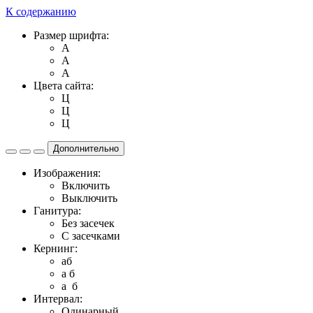
К содержанию
Размер шрифта:
A
A
A
Цвета сайта:
Ц
Ц
Ц
Дополнительно
Изображения:
Включить
Выключить
Ганитура:
Без засечек
С засечками
Кернинг:
aб
a б
a б
Интервал:
Одинарный