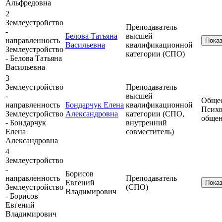
Альфредовна
2
Землеустройство
Преподаватель
-
Белова Татьяна
высшей
направленность
Пока
Васильевна
квалификационной
Землеустройство
категории (СПО)
- Белова Татьяна
Васильевна
3
Землеустройство
Преподаватель
-
высшей
Общес
направленность
Бондарчук Елена
квалификационной
Психо
Землеустройство
Александровна
категории (СПО,
обще
- Бондарчук
внутренний
Елена
совместитель)
Александровна
4
Землеустройство
-
Борисов
направленность
Преподаватель
Евгений
Пока
Землеустройство
(СПО)
Владимирович
- Борисов
Евгений
Владимирович