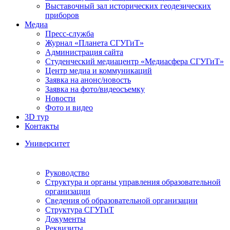
Выставочный зал исторических геодезических
приборов
Медиа
Пресс-служба
Журнал «Планета СГУГиТ»
Администрация сайта
Студенческий медиацентр «Медиасфера СГУГиТ»
Центр медиа и коммуникаций
Заявка на анонс/новость
Заявка на фото/видеосъемку
Новости
Фото и видео
3D тур
Контакты
Университет
Руководство
Структура и органы управления образовательной
организации
Сведения об образовательной организации
Структура СГУГиТ
Документы
Реквизиты