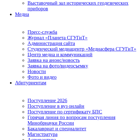
Выставочный зал исторических геодезических
приборов
Медиа
Пресс-служба
Журнал «Планета СГУГиТ»
Администрация сайта
Студенческий медиацентр «Медиасфера СГУГиТ»
Центр медиа и коммуникаций
Заявка на анонс/новость
Заявка на фото/видеосъемку
Новости
Фото и видео
Абитуриентам
Поступление 2026
Поступление в вуз онлайн
Поступление по сертификату БПС
Горячая линия по вопросам поступления
Минобрнауки России
Бакалавриат и специалитет
Магистратура
Аспирантура