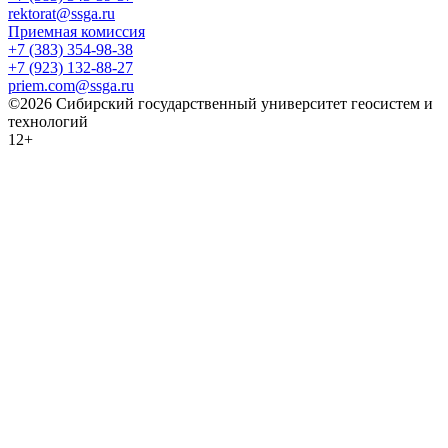
rektorat@ssga.ru
Приемная комиссия
+7 (383) 354-98-38
+7 (923) 132-88-27
priem.com@ssga.ru
©2026 Сибирский государственный университет геосистем и
технологий
12+