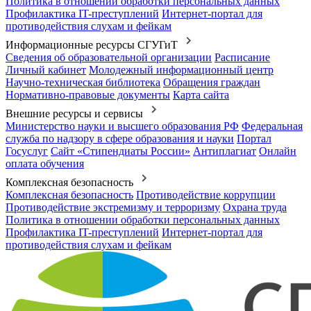
Политика в отношении обработки персональных данных
Профилактика IT-преступлений
Интернет-портал для
противодействия слухам и фейкам
Информационные ресурсы СГУГиТ
Сведения об образовательной организации
Расписание
Личный кабинет
Молодежный информационный центр
Научно-техническая библиотека
Обращения граждан
Нормативно-правовые документы
Карта сайта
Внешние ресурсы и сервисы
Министерство науки и высшего образования РФ
Федеральная
служба по надзору в сфере образования и науки
Портал
Госуслуг
Сайт «Стипендиаты России»
Антиплагиат
Онлайн
оплата обучения
Комплексная безопасность
Комплексная безопасность
Противодействие коррупции
Противодействие экстремизму и терроризму
Охрана труда
Политика в отношении обработки персональных данных
Профилактика IT-преступлений
Интернет-портал для
противодействия слухам и фейкам