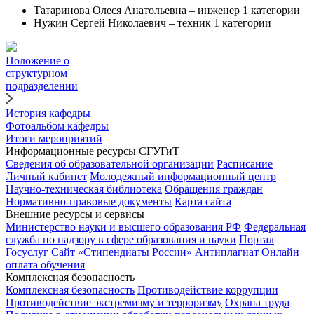
Татаринова Олеся Анатольевна – инженер 1 категории
Нужин Сергей Николаевич – техник 1 категории
Положение о
структурном
подразделении
История кафедры
Фотоальбом кафедры
Итоги мероприятий
Информационные ресурсы СГУГиТ
Сведения об образовательной организации
Расписание
Личный кабинет
Молодежный информационный центр
Научно-техническая библиотека
Обращения граждан
Нормативно-правовые документы
Карта сайта
Внешние ресурсы и сервисы
Министерство науки и высшего образования РФ
Федеральная
служба по надзору в сфере образования и науки
Портал
Госуслуг
Сайт «Стипендиаты России»
Антиплагиат
Онлайн
оплата обучения
Комплексная безопасность
Комплексная безопасность
Противодействие коррупции
Противодействие экстремизму и терроризму
Охрана труда