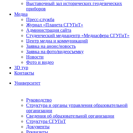
Выставочный зал исторических геодезических
приборов
Медиа
Пресс-служба
Журнал «Планета СГУГиТ»
Администрация сайта
Студенческий медиацентр «Медиасфера СГУГиТ»
Центр медиа и коммуникаций
Заявка на анонс/новость
Заявка на фото/видеосъемку
Новости
Фото и видео
3D тур
Контакты
Университет
Руководство
Структура и органы управления образовательной
организации
Сведения об образовательной организации
Структура СГУГиТ
Документы
Реквизиты