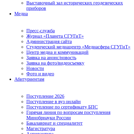
Выставочный зал исторических геодезических
приборов
Медиа
Пресс-служба
Журнал «Планета СГУГиТ»
Администрация сайта
Студенческий медиацентр «Медиасфера СГУГиТ»
Центр медиа и коммуникаций
Заявка на анонс/новость
Заявка на фото/видеосъемку
Новости
Фото и видео
Абитуриентам
Поступление 2026
Поступление в вуз онлайн
Поступление по сертификату БПС
Горячая линия по вопросам поступления
Минобрнауки России
Бакалавриат и специалитет
Магистратура
Аспирантура