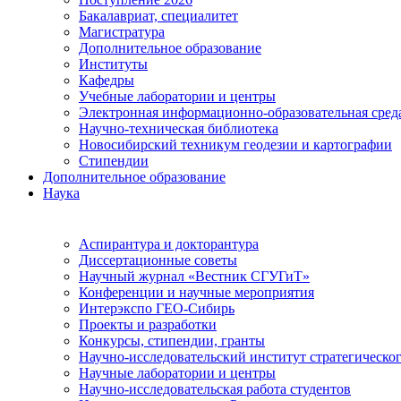
Бакалавриат, специалитет
Магистратура
Дополнительное образование
Институты
Кафедры
Учебные лаборатории и центры
Электронная информационно-образовательная сред
Научно-техническая библиотека
Новосибирский техникум геодезии и картографии
Стипендии
Дополнительное образование
Наука
Аспирантура и докторантура
Диссертационные советы
Научный журнал «Вестник СГУГиТ»
Конференции и научные мероприятия
Интерэкспо ГЕО-Сибирь
Проекты и разработки
Конкурсы, стипендии, гранты
Научно-исследовательский институт стратегическог
Научные лаборатории и центры
Научно-исследовательская работа студентов