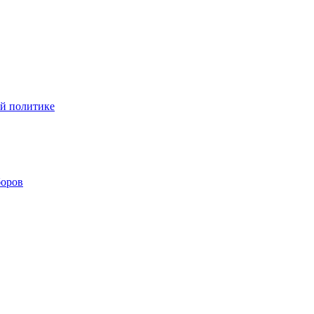
ой политике
боров