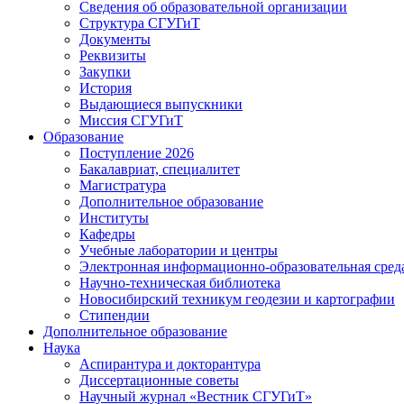
Сведения об образовательной организации
Структура СГУГиТ
Документы
Реквизиты
Закупки
История
Выдающиеся выпускники
Миссия СГУГиТ
Образование
Поступление 2026
Бакалавриат, специалитет
Магистратура
Дополнительное образование
Институты
Кафедры
Учебные лаборатории и центры
Электронная информационно-образовательная сред
Научно-техническая библиотека
Новосибирский техникум геодезии и картографии
Стипендии
Дополнительное образование
Наука
Аспирантура и докторантура
Диссертационные советы
Научный журнал «Вестник СГУГиТ»