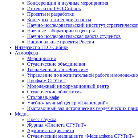
Конференции и научные мероприятия
Интерэкспо ГЕО-Сибирь
Проекты и разработки
Конкурсы, стипендии, гранты
Научно-исследовательский институт стратегическог
Научные лаборатории и центры
Научно-исследовательская работа студентов
Национальные проекты России
Интерэкспо ГЕО-Сибирь
Атмосфера
Мероприятия
Студенческие объединения
Тренажерный зал «Энергия»
Управление по воспитательной работе и молодежн
Профком СГУГиТ
Молодежный информационный центр
Студенческие общежития
Столовая, кафе
Учебно-научный центр «Планетарий»
Выставочный зал исторических геодезических при
Медиа
Пресс-служба
Журнал «Планета СГУГиТ»
Администрация сайта
Студенческий медиацентр «Медиасфера СГУГиТ»