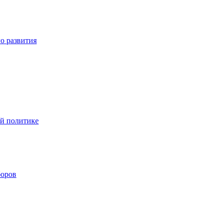
о развития
ой политике
боров