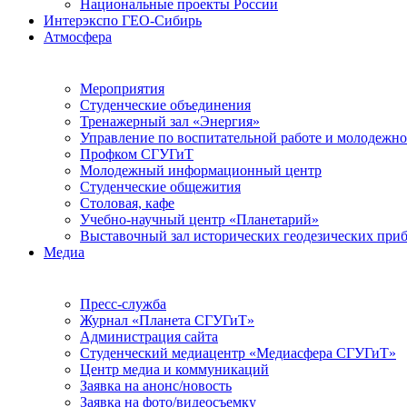
Национальные проекты России
Интерэкспо ГЕО-Сибирь
Атмосфера
Мероприятия
Студенческие объединения
Тренажерный зал «Энергия»
Управление по воспитательной работе и молодежн
Профком СГУГиТ
Молодежный информационный центр
Студенческие общежития
Столовая, кафе
Учебно-научный центр «Планетарий»
Выставочный зал исторических геодезических при
Медиа
Пресс-служба
Журнал «Планета СГУГиТ»
Администрация сайта
Студенческий медиацентр «Медиасфера СГУГиТ»
Центр медиа и коммуникаций
Заявка на анонс/новость
Заявка на фото/видеосъемку