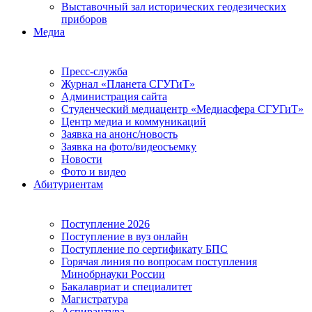
Выставочный зал исторических геодезических
приборов
Медиа
Пресс-служба
Журнал «Планета СГУГиТ»
Администрация сайта
Студенческий медиацентр «Медиасфера СГУГиТ»
Центр медиа и коммуникаций
Заявка на анонс/новость
Заявка на фото/видеосъемку
Новости
Фото и видео
Абитуриентам
Поступление 2026
Поступление в вуз онлайн
Поступление по сертификату БПС
Горячая линия по вопросам поступления
Минобрнауки России
Бакалавриат и специалитет
Магистратура
Аспирантура