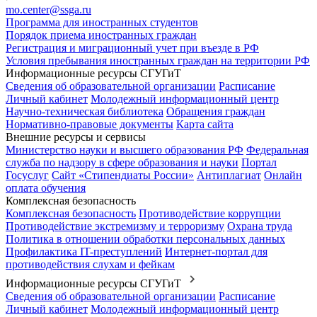
mo.center@ssga.ru
Программа для иностранных студентов
Порядок приема иностранных граждан
Регистрация и миграционный учет при въезде в РФ
Условия пребывания иностранных граждан на территории РФ
Информационные ресурсы СГУГиТ
Сведения об образовательной организации
Расписание
Личный кабинет
Молодежный информационный центр
Научно-техническая библиотека
Обращения граждан
Нормативно-правовые документы
Карта сайта
Внешние ресурсы и сервисы
Министерство науки и высшего образования РФ
Федеральная
служба по надзору в сфере образования и науки
Портал
Госуслуг
Сайт «Стипендиаты России»
Антиплагиат
Онлайн
оплата обучения
Комплексная безопасность
Комплексная безопасность
Противодействие коррупции
Противодействие экстремизму и терроризму
Охрана труда
Политика в отношении обработки персональных данных
Профилактика IT-преступлений
Интернет-портал для
противодействия слухам и фейкам
Информационные ресурсы СГУГиТ
Сведения об образовательной организации
Расписание
Личный кабинет
Молодежный информационный центр