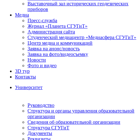
Выставочный зал исторических геодезических
приборов
Медиа
Пресс-служба
Журнал «Планета СГУГиТ»
Администрация сайта
Студенческий медиацентр «Медиасфера СГУГиТ»
Центр медиа и коммуникаций
Заявка на анонс/новость
Заявка на фото/видеосъемку
Новости
Фото и видео
3D тур
Контакты
Университет
Руководство
Структура и органы управления образовательной
организации
Сведения об образовательной организации
Структура СГУГиТ
Документы
Реквизиты