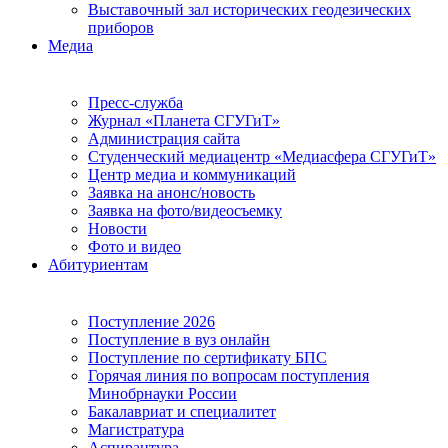
Выставочный зал исторических геодезических
приборов
Медиа
Пресс-служба
Журнал «Планета СГУГиТ»
Администрация сайта
Студенческий медиацентр «Медиасфера СГУГиТ»
Центр медиа и коммуникаций
Заявка на анонс/новость
Заявка на фото/видеосъемку
Новости
Фото и видео
Абитуриентам
Поступление 2026
Поступление в вуз онлайн
Поступление по сертификату БПС
Горячая линия по вопросам поступления
Минобрнауки России
Бакалавриат и специалитет
Магистратура
Аспирантура