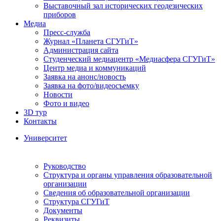
Выставочный зал исторических геодезических
приборов
Медиа
Пресс-служба
Журнал «Планета СГУГиТ»
Администрация сайта
Студенческий медиацентр «Медиасфера СГУГиТ»
Центр медиа и коммуникаций
Заявка на анонс/новость
Заявка на фото/видеосъемку
Новости
Фото и видео
3D тур
Контакты
Университет
Руководство
Структура и органы управления образовательной
организации
Сведения об образовательной организации
Структура СГУГиТ
Документы
Реквизиты