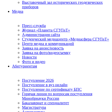
Выставочный зал исторических геодезических
приборов
Медиа
Пресс-служба
Журнал «Планета СГУГиТ»
Администрация сайта
Студенческий медиацентр «Медиасфера СГУГиТ»
Центр медиа и коммуникаций
Заявка на анонс/новость
Заявка на фото/видеосъемку
Новости
Фото и видео
Абитуриентам
Поступление 2026
Поступление в вуз онлайн
Поступление по сертификату БПС
Горячая линия по вопросам поступления
Минобрнауки России
Бакалавриат и специалитет
Магистратура
Аспирантура