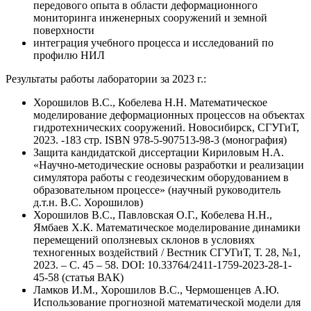
передового опыта в области деформационного
мониторинга инженерных сооружений и земной
поверхности
интеграция учебного процесса и исследований по
профилю НИЛ
Результаты работы лаборатории за 2023 г.:
Хорошилов В.С., Кобелева Н.Н. Математическое
моделирование деформационных процессов на объектах
гидротехнических сооружений. Новосибирск, СГУГиТ,
2023. -183 стр. ISBN 978-5-907513-98-3 (монография)
Защита кандидатской диссертации Кириловым Н.А.
«Научно-методические основы разработки и реализации
симулятора работы с геодезическим оборудованием в
образовательном процессе» (научный руководитель
д.т.н. В.С. Хорошилов)
Хорошилов В.С., Павловская О.Г., Кобелева Н.Н.,
Ямбаев Х.К. Математическое моделирование динамики
перемещений оползневых склонов в условиях
техногенных воздействий / Вестник СГУГиТ, Т. 28, №1,
2023. – С. 45 – 58. DOI: 10.33764/2411-1759-2023-28-1-
45-58 (статья ВАК)
Ламков И.М., Хорошилов В.С., Чермошенцев А.Ю.
Использование прогнозной математической модели для