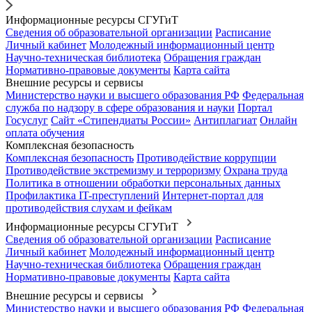
Информационные ресурсы СГУГиТ
Сведения об образовательной организации
Расписание
Личный кабинет
Молодежный информационный центр
Научно-техническая библиотека
Обращения граждан
Нормативно-правовые документы
Карта сайта
Внешние ресурсы и сервисы
Министерство науки и высшего образования РФ
Федеральная
служба по надзору в сфере образования и науки
Портал
Госуслуг
Сайт «Стипендиаты России»
Антиплагиат
Онлайн
оплата обучения
Комплексная безопасность
Комплексная безопасность
Противодействие коррупции
Противодействие экстремизму и терроризму
Охрана труда
Политика в отношении обработки персональных данных
Профилактика IT-преступлений
Интернет-портал для
противодействия слухам и фейкам
Информационные ресурсы СГУГиТ
Сведения об образовательной организации
Расписание
Личный кабинет
Молодежный информационный центр
Научно-техническая библиотека
Обращения граждан
Нормативно-правовые документы
Карта сайта
Внешние ресурсы и сервисы
Министерство науки и высшего образования РФ
Федеральная