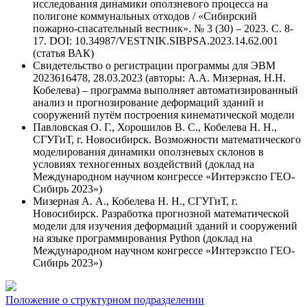
исследования динамики оползневого процесса на
полигоне коммунальных отходов / «Сибирский
пожарно-спасательный вестник». № 3 (30) – 2023. С. 8-
17. DOI: 10.34987/VESTNIK.SIBPSA.2023.14.62.001
(статья ВАК)
Свидетельство о регистрации программы для ЭВМ
2023616478, 28.03.2023 (авторы: А.А. Мизерная, Н.Н.
Кобелева) – программа выполняет автоматизированный
анализ и прогнозирование деформаций зданий и
сооружений путём построения кинематической модели
Павловская О. Г., Хорошилов В. С., Кобелева Н. Н.,
СГУГиТ, г. Новосибирск. Возможности математического
моделирования динамики оползневых склонов в
условиях техногенных воздействий (доклад на
Международном научном конгрессе «Интерэкспо ГЕО-
Сибирь 2023»)
Мизерная А. А., Кобелева Н. Н., СГУГиТ, г.
Новосибирск. Разработка прогнозной математической
модели для изучения деформаций зданий и сооружений
на языке программирования Python (доклад на
Международном научном конгрессе «Интерэкспо ГЕО-
Сибирь 2023»)
Положение о структурном подразделении