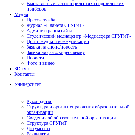
Выставочный зал исторических геодезических
приборов
Медиа
Пресс-служба
Журнал «Планета СГУГиТ»
Администрация сайта
Студенческий медиацентр «Медиасфера СГУГиТ»
Центр медиа и коммуникаций
Заявка на анонс/новость
Заявка на фото/видеосъемку
Новости
Фото и видео
3D тур
Контакты
Университет
Руководство
Структура и органы управления образовательной
организации
Сведения об образовательной организации
Структура СГУГиТ
Документы
Реквизиты