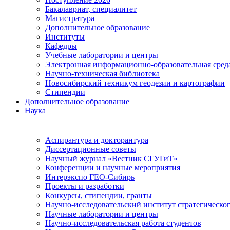
Бакалавриат, специалитет
Магистратура
Дополнительное образование
Институты
Кафедры
Учебные лаборатории и центры
Электронная информационно-образовательная сред
Научно-техническая библиотека
Новосибирский техникум геодезии и картографии
Стипендии
Дополнительное образование
Наука
Аспирантура и докторантура
Диссертационные советы
Научный журнал «Вестник СГУГиТ»
Конференции и научные мероприятия
Интерэкспо ГЕО-Сибирь
Проекты и разработки
Конкурсы, стипендии, гранты
Научно-исследовательский институт стратегическог
Научные лаборатории и центры
Научно-исследовательская работа студентов