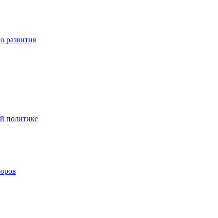
о развития
ой политике
боров