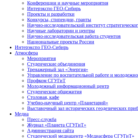
Конференции и научные мероприятия
Интерэкспо ГЕО-Сибирь
Проекты и разработки
Конкурсы, стипендии, гранты
Научно-исследовательский институт стратегическог
Научные лаборатории и центры
Научно-исследовательская работа студентов
Национальные проекты России
Интерэкспо ГЕО-Сибирь
Атмосфера
Мероприятия
Студенческие объединения
Тренажерный зал «Энергия»
Управление по воспитательной работе и молодежн
Профком СГУГиТ
Молодежный информационный центр
Студенческие общежития
Столовая, кафе
Учебно-научный центр «Планетарий»
Выставочный зал исторических геодезических при
Медиа
Пресс-служба
Журнал «Планета СГУГиТ»
Администрация сайта
Студенческий медиацентр «Медиасфера СГУГиТ»