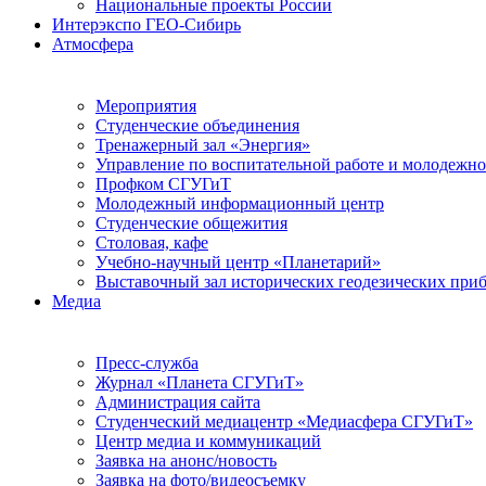
Национальные проекты России
Интерэкспо ГЕО-Сибирь
Атмосфера
Мероприятия
Студенческие объединения
Тренажерный зал «Энергия»
Управление по воспитательной работе и молодежн
Профком СГУГиТ
Молодежный информационный центр
Студенческие общежития
Столовая, кафе
Учебно-научный центр «Планетарий»
Выставочный зал исторических геодезических при
Медиа
Пресс-служба
Журнал «Планета СГУГиТ»
Администрация сайта
Студенческий медиацентр «Медиасфера СГУГиТ»
Центр медиа и коммуникаций
Заявка на анонс/новость
Заявка на фото/видеосъемку