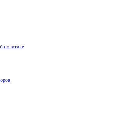
ой политике
боров