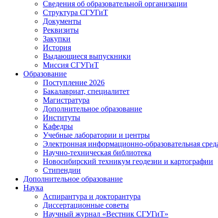
Сведения об образовательной организации
Структура СГУГиТ
Документы
Реквизиты
Закупки
История
Выдающиеся выпускники
Миссия СГУГиТ
Образование
Поступление 2026
Бакалавриат, специалитет
Магистратура
Дополнительное образование
Институты
Кафедры
Учебные лаборатории и центры
Электронная информационно-образовательная сред
Научно-техническая библиотека
Новосибирский техникум геодезии и картографии
Стипендии
Дополнительное образование
Наука
Аспирантура и докторантура
Диссертационные советы
Научный журнал «Вестник СГУГиТ»