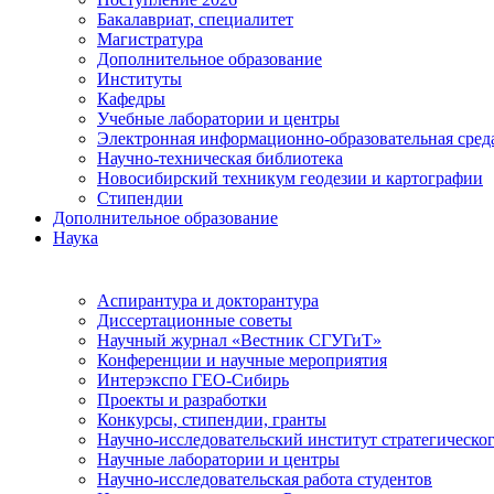
Бакалавриат, специалитет
Магистратура
Дополнительное образование
Институты
Кафедры
Учебные лаборатории и центры
Электронная информационно-образовательная сред
Научно-техническая библиотека
Новосибирский техникум геодезии и картографии
Стипендии
Дополнительное образование
Наука
Аспирантура и докторантура
Диссертационные советы
Научный журнал «Вестник СГУГиТ»
Конференции и научные мероприятия
Интерэкспо ГЕО-Сибирь
Проекты и разработки
Конкурсы, стипендии, гранты
Научно-исследовательский институт стратегическог
Научные лаборатории и центры
Научно-исследовательская работа студентов