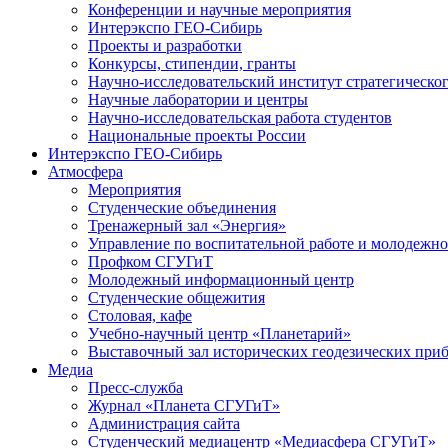
Конференции и научные мероприятия
Интерэкспо ГЕО-Сибирь
Проекты и разработки
Конкурсы, стипендии, гранты
Научно-исследовательский институт стратегическог
Научные лаборатории и центры
Научно-исследовательская работа студентов
Национальные проекты России
Интерэкспо ГЕО-Сибирь
Атмосфера
Мероприятия
Студенческие объединения
Тренажерный зал «Энергия»
Управление по воспитательной работе и молодежн
Профком СГУГиТ
Молодежный информационный центр
Студенческие общежития
Столовая, кафе
Учебно-научный центр «Планетарий»
Выставочный зал исторических геодезических при
Медиа
Пресс-служба
Журнал «Планета СГУГиТ»
Администрация сайта
Студенческий медиацентр «Медиасфера СГУГиТ»