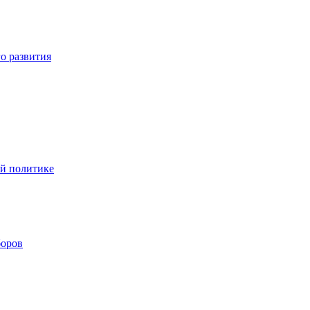
о развития
ой политике
боров