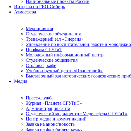
Национальные проекты России
Интерэкспо ГЕО-Сибирь
Атмосфера
Мероприятия
Студенческие объединения
Тренажерный зал «Энергия»
Управление по воспитательной работе и молодежн
Профком СГУГиТ
Молодежный информационный центр
Студенческие общежития
Столовая, кафе
Учебно-научный центр «Планетарий»
Выставочный зал исторических геодезических при
Медиа
Пресс-служба
Журнал «Планета СГУГиТ»
Администрация сайта
Студенческий медиацентр «Медиасфера СГУГиТ»
Центр медиа и коммуникаций
Заявка на анонс/новость
Заявка на фото/видеосъемку