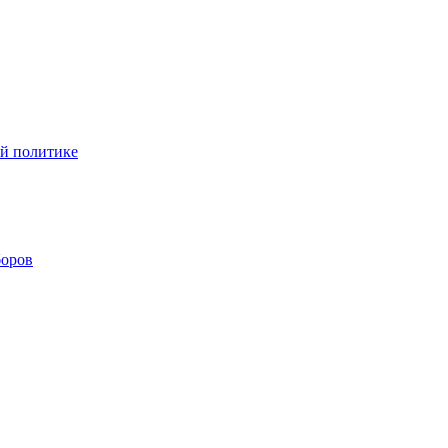
ой политике
боров