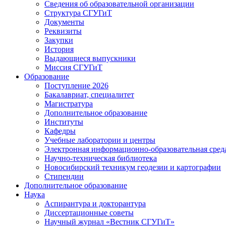
Сведения об образовательной организации
Структура СГУГиТ
Документы
Реквизиты
Закупки
История
Выдающиеся выпускники
Миссия СГУГиТ
Образование
Поступление 2026
Бакалавриат, специалитет
Магистратура
Дополнительное образование
Институты
Кафедры
Учебные лаборатории и центры
Электронная информационно-образовательная сред
Научно-техническая библиотека
Новосибирский техникум геодезии и картографии
Стипендии
Дополнительное образование
Наука
Аспирантура и докторантура
Диссертационные советы
Научный журнал «Вестник СГУГиТ»