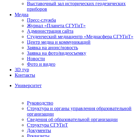
Выставочный зал исторических геодезических
приборов
Медиа
Пресс-служба
Журнал «Планета СГУГиТ»
Администрация сайта
Студенческий медиацентр «Медиасфера СГУГиТ»
Центр медиа и коммуникаций
Заявка на анонс/новость
Заявка на фото/видеосъемку
Новости
Фото и видео
3D тур
Контакты
Университет
Руководство
Структура и органы управления образовательной
организации
Сведения об образовательной организации
Структура СГУГиТ
Документы
Реквизиты