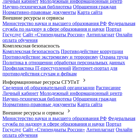
Личный кабинет
Молодежный информационный центр
Научно-техническая библиотека
Обращения граждан
Нормативно-правовые документы
Карта сайта
Внешние ресурсы и сервисы
Министерство науки и высшего образования РФ
Федеральная
служба по надзору в сфере образования и науки
Портал
Госуслуг
Сайт «Стипендиаты России»
Антиплагиат
Онлайн
оплата обучения
Комплексная безопасность
Комплексная безопасность
Противодействие коррупции
Противодействие экстремизму и терроризму
Охрана труда
Политика в отношении обработки персональных данных
Профилактика IT-преступлений
Интернет-портал для
противодействия слухам и фейкам
Информационные ресурсы СГУГиТ
Сведения об образовательной организации
Расписание
Личный кабинет
Молодежный информационный центр
Научно-техническая библиотека
Обращения граждан
Нормативно-правовые документы
Карта сайта
Внешние ресурсы и сервисы
Министерство науки и высшего образования РФ
Федеральная
служба по надзору в сфере образования и науки
Портал
Госуслуг
Сайт «Стипендиаты России»
Антиплагиат
Онлайн
оплата обучения