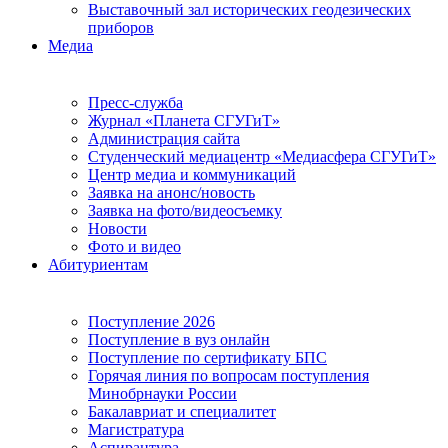
Выставочный зал исторических геодезических
приборов
Медиа
Пресс-служба
Журнал «Планета СГУГиТ»
Администрация сайта
Студенческий медиацентр «Медиасфера СГУГиТ»
Центр медиа и коммуникаций
Заявка на анонс/новость
Заявка на фото/видеосъемку
Новости
Фото и видео
Абитуриентам
Поступление 2026
Поступление в вуз онлайн
Поступление по сертификату БПС
Горячая линия по вопросам поступления
Минобрнауки России
Бакалавриат и специалитет
Магистратура
Аспирантура