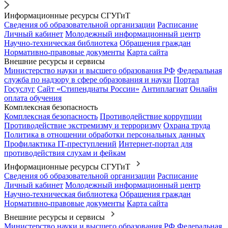
Информационные ресурсы СГУГиТ
Сведения об образовательной организации
Расписание
Личный кабинет
Молодежный информационный центр
Научно-техническая библиотека
Обращения граждан
Нормативно-правовые документы
Карта сайта
Внешние ресурсы и сервисы
Министерство науки и высшего образования РФ
Федеральная
служба по надзору в сфере образования и науки
Портал
Госуслуг
Сайт «Стипендиаты России»
Антиплагиат
Онлайн
оплата обучения
Комплексная безопасность
Комплексная безопасность
Противодействие коррупции
Противодействие экстремизму и терроризму
Охрана труда
Политика в отношении обработки персональных данных
Профилактика IT-преступлений
Интернет-портал для
противодействия слухам и фейкам
Информационные ресурсы СГУГиТ
Сведения об образовательной организации
Расписание
Личный кабинет
Молодежный информационный центр
Научно-техническая библиотека
Обращения граждан
Нормативно-правовые документы
Карта сайта
Внешние ресурсы и сервисы
Министерство науки и высшего образования РФ
Федеральная