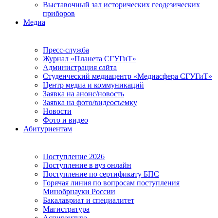
Выставочный зал исторических геодезических
приборов
Медиа
Пресс-служба
Журнал «Планета СГУГиТ»
Администрация сайта
Студенческий медиацентр «Медиасфера СГУГиТ»
Центр медиа и коммуникаций
Заявка на анонс/новость
Заявка на фото/видеосъемку
Новости
Фото и видео
Абитуриентам
Поступление 2026
Поступление в вуз онлайн
Поступление по сертификату БПС
Горячая линия по вопросам поступления
Минобрнауки России
Бакалавриат и специалитет
Магистратура
Аспирантура