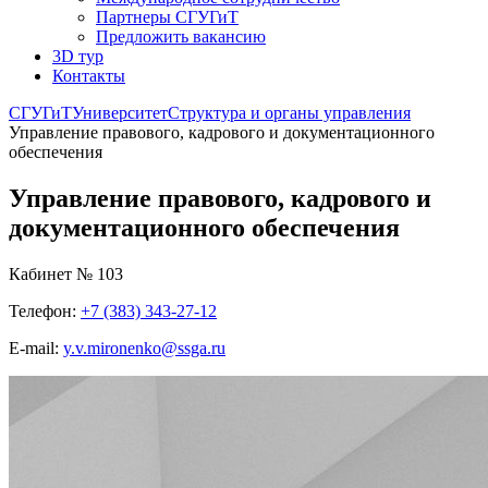
Партнеры СГУГиТ
Предложить вакансию
3D тур
Контакты
СГУГиТ
Университет
Структура и органы управления
Управление правового, кадрового и документационного
обеспечения
Управление правового, кадрового и
документационного обеспечения
Кабинет № 103
Телефон:
+7 (383) 343-27-12
E-mail:
y.v.mironenko@ssga.ru