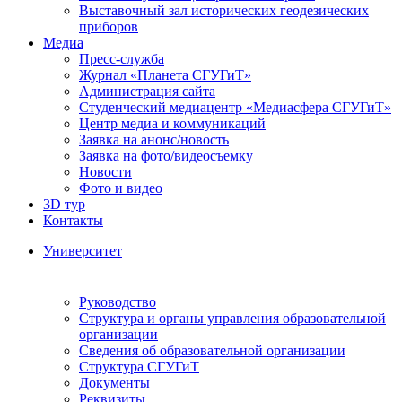
Выставочный зал исторических геодезических
приборов
Медиа
Пресс-служба
Журнал «Планета СГУГиТ»
Администрация сайта
Студенческий медиацентр «Медиасфера СГУГиТ»
Центр медиа и коммуникаций
Заявка на анонс/новость
Заявка на фото/видеосъемку
Новости
Фото и видео
3D тур
Контакты
Университет
Руководство
Структура и органы управления образовательной
организации
Сведения об образовательной организации
Структура СГУГиТ
Документы
Реквизиты