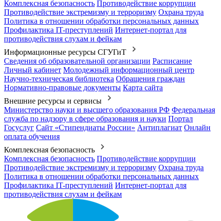
Комплексная безопасность
Противодействие коррупции
Противодействие экстремизму и терроризму
Охрана труда
Политика в отношении обработки персональных данных
Профилактика IT-преступлений
Интернет-портал для
противодействия слухам и фейкам
Информационные ресурсы СГУГиТ
Сведения об образовательной организации
Расписание
Личный кабинет
Молодежный информационный центр
Научно-техническая библиотека
Обращения граждан
Нормативно-правовые документы
Карта сайта
Внешние ресурсы и сервисы
Министерство науки и высшего образования РФ
Федеральная
служба по надзору в сфере образования и науки
Портал
Госуслуг
Сайт «Стипендиаты России»
Антиплагиат
Онлайн
оплата обучения
Комплексная безопасность
Комплексная безопасность
Противодействие коррупции
Противодействие экстремизму и терроризму
Охрана труда
Политика в отношении обработки персональных данных
Профилактика IT-преступлений
Интернет-портал для
противодействия слухам и фейкам