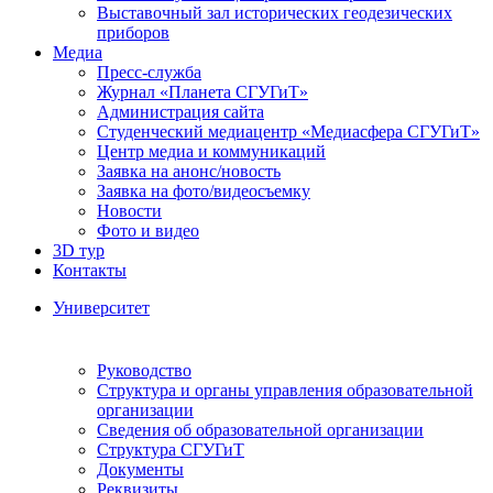
Выставочный зал исторических геодезических
приборов
Медиа
Пресс-служба
Журнал «Планета СГУГиТ»
Администрация сайта
Студенческий медиацентр «Медиасфера СГУГиТ»
Центр медиа и коммуникаций
Заявка на анонс/новость
Заявка на фото/видеосъемку
Новости
Фото и видео
3D тур
Контакты
Университет
Руководство
Структура и органы управления образовательной
организации
Сведения об образовательной организации
Структура СГУГиТ
Документы
Реквизиты