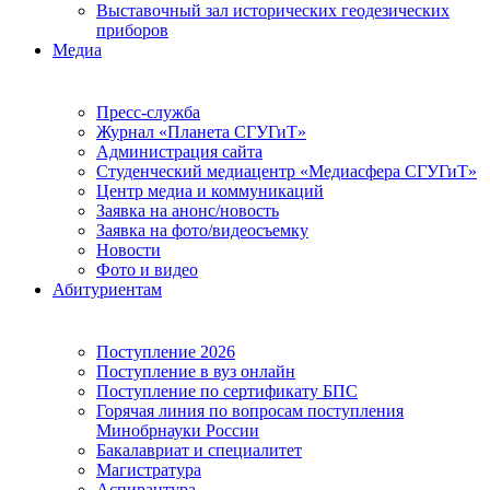
Выставочный зал исторических геодезических
приборов
Медиа
Пресс-служба
Журнал «Планета СГУГиТ»
Администрация сайта
Студенческий медиацентр «Медиасфера СГУГиТ»
Центр медиа и коммуникаций
Заявка на анонс/новость
Заявка на фото/видеосъемку
Новости
Фото и видео
Абитуриентам
Поступление 2026
Поступление в вуз онлайн
Поступление по сертификату БПС
Горячая линия по вопросам поступления
Минобрнауки России
Бакалавриат и специалитет
Магистратура
Аспирантура