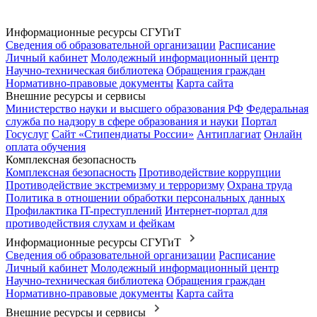
Информационные ресурсы СГУГиТ
Сведения об образовательной организации
Расписание
Личный кабинет
Молодежный информационный центр
Научно-техническая библиотека
Обращения граждан
Нормативно-правовые документы
Карта сайта
Внешние ресурсы и сервисы
Министерство науки и высшего образования РФ
Федеральная
служба по надзору в сфере образования и науки
Портал
Госуслуг
Сайт «Стипендиаты России»
Антиплагиат
Онлайн
оплата обучения
Комплексная безопасность
Комплексная безопасность
Противодействие коррупции
Противодействие экстремизму и терроризму
Охрана труда
Политика в отношении обработки персональных данных
Профилактика IT-преступлений
Интернет-портал для
противодействия слухам и фейкам
Информационные ресурсы СГУГиТ
Сведения об образовательной организации
Расписание
Личный кабинет
Молодежный информационный центр
Научно-техническая библиотека
Обращения граждан
Нормативно-правовые документы
Карта сайта
Внешние ресурсы и сервисы