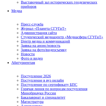
Выставочный зал исторических геодезических
приборов
Медиа
Пресс-служба
Журнал «Планета СГУГиТ»
Администрация сайта
Студенческий медиацентр «Медиасфера СГУГиТ»
Центр медиа и коммуникаций
Заявка на анонс/новость
Заявка на фото/видеосъемку
Новости
Фото и видео
Абитуриентам
Поступление 2026
Поступление в вуз онлайн
Поступление по сертификату БПС
Горячая линия по вопросам поступления
Минобрнауки России
Бакалавриат и специалитет
Магистратура
Аспирантура