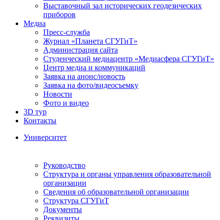
Выставочный зал исторических геодезических
приборов
Медиа
Пресс-служба
Журнал «Планета СГУГиТ»
Администрация сайта
Студенческий медиацентр «Медиасфера СГУГиТ»
Центр медиа и коммуникаций
Заявка на анонс/новость
Заявка на фото/видеосъемку
Новости
Фото и видео
3D тур
Контакты
Университет
Руководство
Структура и органы управления образовательной
организации
Сведения об образовательной организации
Структура СГУГиТ
Документы
Реквизиты