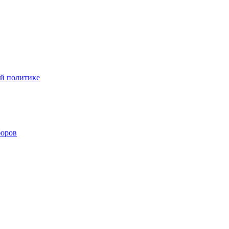
ой политике
боров