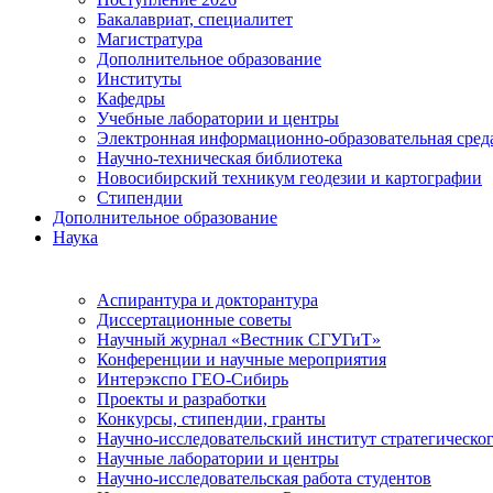
Бакалавриат, специалитет
Магистратура
Дополнительное образование
Институты
Кафедры
Учебные лаборатории и центры
Электронная информационно-образовательная сред
Научно-техническая библиотека
Новосибирский техникум геодезии и картографии
Стипендии
Дополнительное образование
Наука
Аспирантура и докторантура
Диссертационные советы
Научный журнал «Вестник СГУГиТ»
Конференции и научные мероприятия
Интерэкспо ГЕО-Сибирь
Проекты и разработки
Конкурсы, стипендии, гранты
Научно-исследовательский институт стратегическог
Научные лаборатории и центры
Научно-исследовательская работа студентов