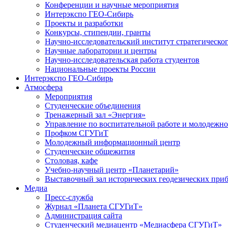
Конференции и научные мероприятия
Интерэкспо ГЕО-Сибирь
Проекты и разработки
Конкурсы, стипендии, гранты
Научно-исследовательский институт стратегическог
Научные лаборатории и центры
Научно-исследовательская работа студентов
Национальные проекты России
Интерэкспо ГЕО-Сибирь
Атмосфера
Мероприятия
Студенческие объединения
Тренажерный зал «Энергия»
Управление по воспитательной работе и молодежн
Профком СГУГиТ
Молодежный информационный центр
Студенческие общежития
Столовая, кафе
Учебно-научный центр «Планетарий»
Выставочный зал исторических геодезических при
Медиа
Пресс-служба
Журнал «Планета СГУГиТ»
Администрация сайта
Студенческий медиацентр «Медиасфера СГУГиТ»