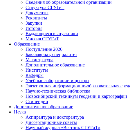
Сведения об образовательной организации
Структура СГУГиТ
Документы
Реквизиты
Закупки
История
Выдающиеся выпускники
Миссия СГУГиТ
Образование
Поступление 2026
Бакалавриат, специалитет
Магистратура
Дополнительное образование
Институты
Кафедры
Учебные лаборатории и центры
Электронная информационно-образовательная сред
Научно-техническая библиотека
Новосибирский техникум геодезии и картографии
Стипендии
Дополнительное образование
Наука
Аспирантура и докторантура
Диссертационные советы
Научный журнал «Вестник СГУГиТ»