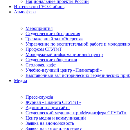
Национальные проекты России
Интерэкспо ГЕО-Сибирь
Атмосфера
Мероприятия
Студенческие объединения
Тренажерный зал «Энергия»
Управление по воспитательной работе и молодежн
Профком СГУГиТ
Молодежный информационный центр
Студенческие общежития
Столовая, кафе
Учебно-научный центр «Планетарий»
Выставочный зал исторических геодезических при
Медиа
Пресс-служба
Журнал «Планета СГУГиТ»
Администрация сайта
Студенческий медиацентр «Медиасфера СГУГиТ»
Центр медиа и коммуникаций
Заявка на анонс/новость
Заявка на фото/видеосъемку