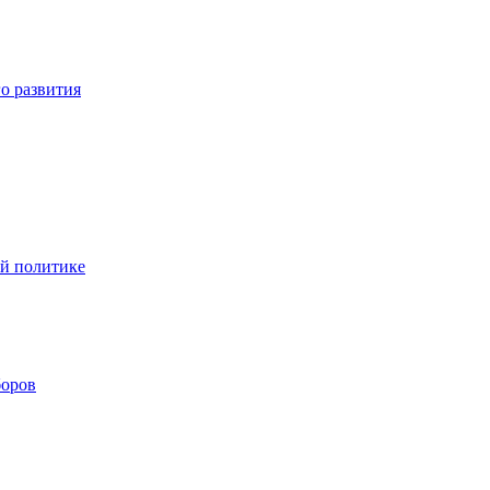
о развития
ой политике
боров