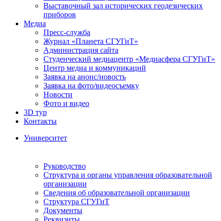
Выставочный зал исторических геодезических
приборов
Медиа
Пресс-служба
Журнал «Планета СГУГиТ»
Администрация сайта
Студенческий медиацентр «Медиасфера СГУГиТ»
Центр медиа и коммуникаций
Заявка на анонс/новость
Заявка на фото/видеосъемку
Новости
Фото и видео
3D тур
Контакты
Университет
Руководство
Структура и органы управления образовательной
организации
Сведения об образовательной организации
Структура СГУГиТ
Документы
Реквизиты