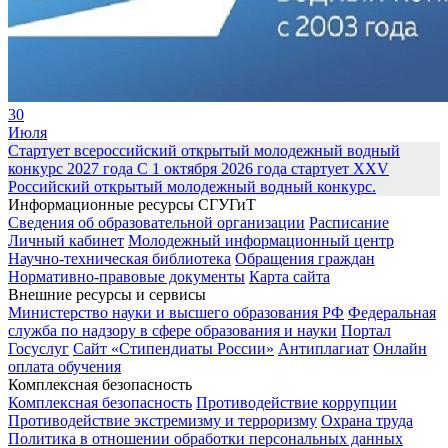
30
Июля
Стартует всероссийский открытый молодежный водный
конкурс 2027 года
С 1 октября 2026 года стартует XXV
Российский открытый молодежный водный конкурс.
Информационные ресурсы СГУГиТ
Сведения об образовательной организации
Расписание
Личный кабинет
Молодежный информационный центр
Научно-техническая библиотека
Обращения граждан
Нормативно-правовые документы
Карта сайта
Внешние ресурсы и сервисы
Министерство науки и высшего образования РФ
Федеральная
служба по надзору в сфере образования и науки
Портал
Госуслуг
Сайт «Стипендиаты России»
Антиплагиат
Онлайн
оплата обучения
Комплексная безопасность
Комплексная безопасность
Противодействие коррупции
Противодействие экстремизму и терроризму
Охрана труда
Политика в отношении обработки персональных данных