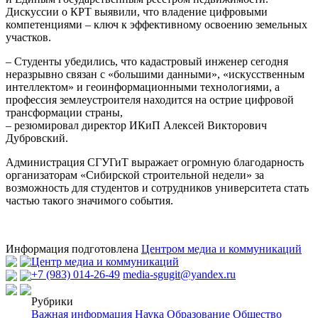
Дискуссии о КРТ выявили, что владение цифровыми
компетенциями – ключ к эффективному освоению земельных
участков.
– Студенты убедились, что кадастровый инженер сегодня
неразрывно связан с «большими данными», «искусственным
интеллектом» и геоинформационными технологиями, а
профессия землеустроителя находится на острие цифровой
трансформации страны,
– резюмировал директор ИКиП Алексей Викторович
Дубровский.
Администрация СГУГиТ выражает огромную благодарность
организаторам «Сибирской строительной недели» за
возможность для студентов и сотрудников университета стать
частью такого значимого события.
Информация подготовлена
Центром медиа и коммуникаций
Центр медиа и коммуникаций
+7 (983) 014-26-49
media-sgugit@yandex.ru
Рубрики
Важная информация
Наука
Образование
Общество