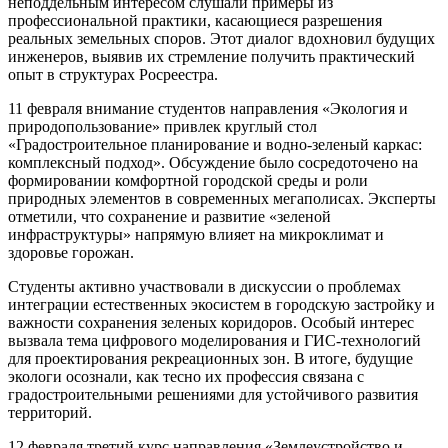
неподдельным интересом слушали примеры из
профессиональной практики, касающиеся разрешения
реальных земельных споров. Этот диалог вдохновил будущих
инженеров, выявив их стремление получить практический
опыт в структурах Росреестра.
11 февраля внимание студентов направления «Экология и
природопользование» привлек круглый стол
«Градостроительное планирование и водно-зеленый каркас:
комплексный подход». Обсуждение было сосредоточено на
формировании комфортной городской среды и роли
природных элементов в современных мегаполисах. Эксперты
отметили, что сохранение и развитие «зеленой
инфраструктуры» напрямую влияет на микроклимат и
здоровье горожан.
Студенты активно участвовали в дискуссии о проблемах
интеграции естественных экосистем в городскую застройку и
важности сохранения зеленых коридоров. Особый интерес
вызвала тема цифрового моделирования и ГИС-технологий
для проектирования рекреационных зон. В итоге, будущие
экологи осознали, как тесно их профессия связана с
градостроительными решениями для устойчивого развития
территорий.
12 февраля третий курс направления «Землеустройство и