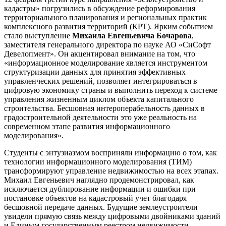
кадастры» погрузились в обсуждение реформирования
территориального планирования и региональных практик
комплексного развития территорий (КРТ). Ярким событием
стало выступление
Михаила Евгеньевича Бочарова
,
заместителя генерального директора по науке АО «СиСофт
Девелопмент». Он акцентировал внимание на том, что
«информационное моделирование является инструментом
структуризации данных для принятия эффективных
управленческих решений, позволяет интегрироваться в
цифровую экономику страны и выполнить переход к системе
управления жизненным циклом объекта капитального
строительства. Бесшовная интероперабельность данных в
градостроительной деятельности это уже реальность на
современном этапе развития информационного
моделирования».
Студенты с энтузиазмом восприняли информацию о том, как
технологии информационного моделирования (ТИМ)
трансформируют управление недвижимостью на всех этапах.
Михаил Евгеньевич наглядно продемонстрировал, как
исключается дублирование информации и ошибки при
постановке объектов на кадастровый учет благодаря
бесшовной передаче данных. Будущие землеустроители
увидели прямую связь между цифровыми двойниками зданий
и Единым государственным реестром недвижимости.