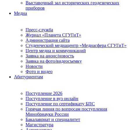
Выставочный зал исторических геодезических
приборов
Медиа
Пресс-служба
Журнал «Планета СГУГиТ»
Администрация сайта
Студенческий медиацентр «Медиасфера СГУГиТ»
Центр медиа и коммуникаций
Заявка на анонс/новость
Заявка на фото/видеосъемку
Новости
Фото и видео
Абитуриентам
Поступление 2026
Поступление в вуз онлайн
Поступление по сертификату БПС
Горячая линия по вопросам поступления
Минобрнауки России
Бакалавриат и специалитет
Магистратура
Аспирантура