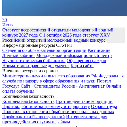
30
Июля
Стартует всероссийский открытый молодежный водный
конкурс 2027 года
С 1 октября 2026 года стартует XXV
Российский открытый молодежный водный конкурс.
Информационные ресурсы СГУГиТ
Сведения об образовательной организации
Расписание
Личный кабинет
Молодежный информационный центр
Научно-техническая библиотека
Обращения граждан
Нормативно-правовые документы
Карта сайта
Внешние ресурсы и сервисы
Министерство науки и высшего образования РФ
Федеральная
служба по надзору в сфере образования и науки
Портал
Госуслуг
Сайт «Стипендиаты России»
Антиплагиат
Онлайн
оплата обучения
Комплексная безопасность
Комплексная безопасность
Противодействие коррупции
Противодействие экстремизму и терроризму
Охрана труда
Политика в отношении обработки персональных данных
Профилактика IT-преступлений
Интернет-портал для
противодействия слухам и фейкам