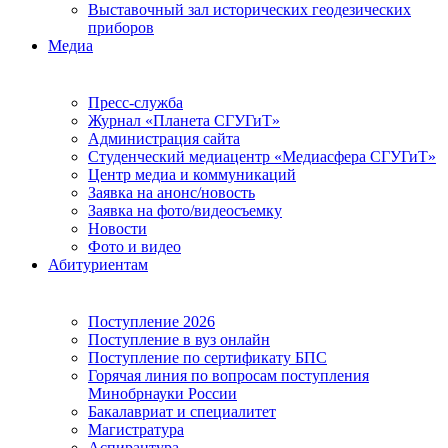
Выставочный зал исторических геодезических
приборов
Медиа
Пресс-служба
Журнал «Планета СГУГиТ»
Администрация сайта
Студенческий медиацентр «Медиасфера СГУГиТ»
Центр медиа и коммуникаций
Заявка на анонс/новость
Заявка на фото/видеосъемку
Новости
Фото и видео
Абитуриентам
Поступление 2026
Поступление в вуз онлайн
Поступление по сертификату БПС
Горячая линия по вопросам поступления
Минобрнауки России
Бакалавриат и специалитет
Магистратура
Аспирантура