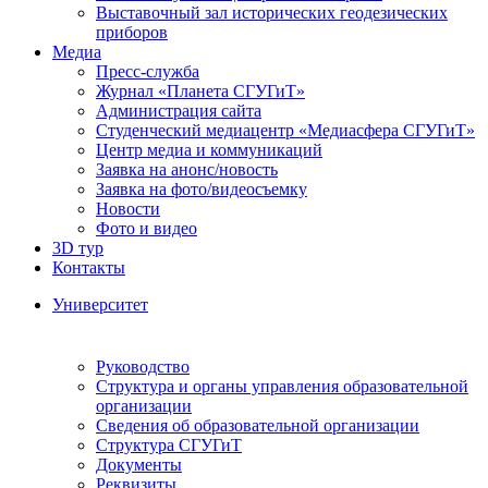
Выставочный зал исторических геодезических
приборов
Медиа
Пресс-служба
Журнал «Планета СГУГиТ»
Администрация сайта
Студенческий медиацентр «Медиасфера СГУГиТ»
Центр медиа и коммуникаций
Заявка на анонс/новость
Заявка на фото/видеосъемку
Новости
Фото и видео
3D тур
Контакты
Университет
Руководство
Структура и органы управления образовательной
организации
Сведения об образовательной организации
Структура СГУГиТ
Документы
Реквизиты