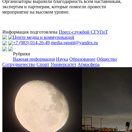
Организаторы выразили благодарность всем наставникам,
экспертам и партнерам, которые помогли провести
мероприятие на высоком уровне.
Информация подготовлена
Пресс-службой СГУГиТ
Центр медиа и коммуникаций
+7 (983) 014-26-49
media-sgugit@yandex.ru
Рубрики
Важная информация
Наука
Образование
Общество
Сотрудничество
Спорт
Университет
Атмосфера