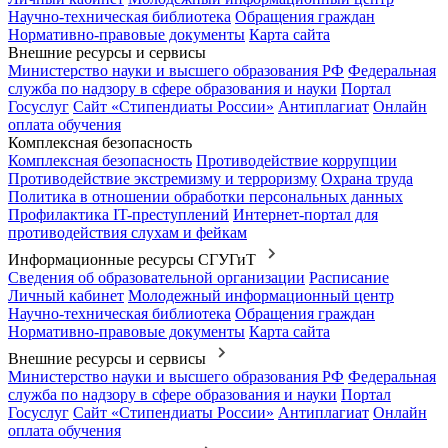
Научно-техническая библиотека
Обращения граждан
Нормативно-правовые документы
Карта сайта
Внешние ресурсы и сервисы
Министерство науки и высшего образования РФ
Федеральная
служба по надзору в сфере образования и науки
Портал
Госуслуг
Сайт «Стипендиаты России»
Антиплагиат
Онлайн
оплата обучения
Комплексная безопасность
Комплексная безопасность
Противодействие коррупции
Противодействие экстремизму и терроризму
Охрана труда
Политика в отношении обработки персональных данных
Профилактика IT-преступлений
Интернет-портал для
противодействия слухам и фейкам
Информационные ресурсы СГУГиТ
Сведения об образовательной организации
Расписание
Личный кабинет
Молодежный информационный центр
Научно-техническая библиотека
Обращения граждан
Нормативно-правовые документы
Карта сайта
Внешние ресурсы и сервисы
Министерство науки и высшего образования РФ
Федеральная
служба по надзору в сфере образования и науки
Портал
Госуслуг
Сайт «Стипендиаты России»
Антиплагиат
Онлайн
оплата обучения