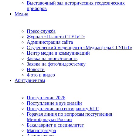
Выставочный зал исторических геодезических
приборов
Медиа
Пресс-служба
Журнал «Планета СГУГиТ»
Администрация сайта
Студенческий медиацентр «Медиасфера СГУГиТ»
Центр медиа и коммуникаций
Заявка на анонс/новость
Заявка на фото/видеосъемку
Новости
Фото и видео
Абитуриентам
Поступление 2026
Поступление в вуз онлайн
Поступление по сертификату БПС
Горячая линия по вопросам поступления
Минобрнауки России
Бакалавриат и специалитет
Магистратура
Аспирантура