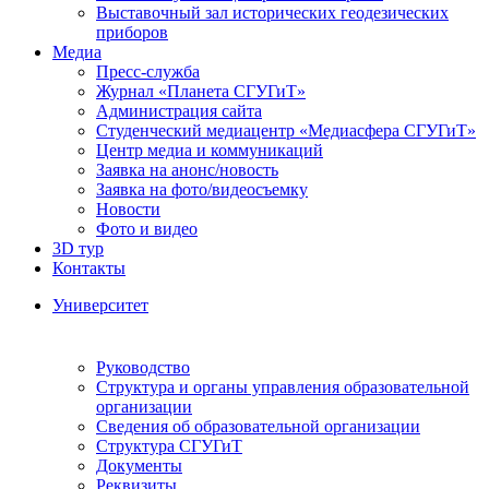
Выставочный зал исторических геодезических
приборов
Медиа
Пресс-служба
Журнал «Планета СГУГиТ»
Администрация сайта
Студенческий медиацентр «Медиасфера СГУГиТ»
Центр медиа и коммуникаций
Заявка на анонс/новость
Заявка на фото/видеосъемку
Новости
Фото и видео
3D тур
Контакты
Университет
Руководство
Структура и органы управления образовательной
организации
Сведения об образовательной организации
Структура СГУГиТ
Документы
Реквизиты