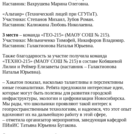
Наставник: Вахрушева Марина Олеговна.
«Альтаир» (Технический лицей при СГУГиТ).
Участники: Степанов Михаил, Зубов Роман.
Наставник: Калюжина Любовь Николаевна.
3 место
– команда «ГЕО-215» (МАОУ СОШ № 215).
Участники: Мельниченко Тимофей, Никифоров Владимир.
Наставник: Галактионова Наталья Юрьевна.
Также благодарность за участие получила команда
«ТЕХНО-215» (МАОУ СОШ № 215) в составе Кобяшевой
Лилии и Реймер Елизаветы (наставник – Галактионова
Наталья Юрьевна).
– Хакатон показал, насколько талантливы и перспективны
юные геоаналитики. Ребята предложили интересные идеи,
которые могут быть полезны для развития городской
инфраструктуры, экологии и цифровизации Новосибирска.
Мы рады, что школьники проявляют такой интерес к
геопространственным технологиям, и надеемся, что этот опыт
вдохновит их на дальнейшую работу в этой сфере,
– отметила организатор мероприятия, заведующая кафедрой
ПИиИС Татьяна Юрьевна Бугакова.