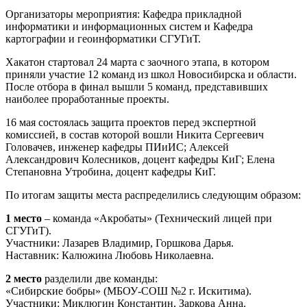
Организаторы мероприятия: Кафедра прикладной
информатики и информационных систем и Кафедра
картографии и геоинформатики СГУГиТ.
Хакатон стартовал 24 марта с заочного этапа, в котором
приняли участие 12 команд из школ Новосибирска и области.
После отбора в финал вышли 5 команд, представивших
наиболее проработанные проекты.
16 мая состоялась защита проектов перед экспертной
комиссией, в состав которой вошли Никита Сергеевич
Головачев, инженер кафедры ПИиИС; Алексей
Александрович Колесников, доцент кафедры КиГ; Елена
Степановна Утробина, доцент кафедры КиГ.
По итогам защиты места распределились следующим образом:
1 место
– команда «Акробаты» (Технический лицей при
СГУГиТ).
Участники: Лазарев Владимир, Горшкова Дарья.
Наставник: Калюжина Любовь Николаевна.
2 место
разделили две команды:
«Сибирские бобры» (МБОУ-СОШ №2 г. Искитима).
Участники: Миклюгин Константин, Заркова Анна.