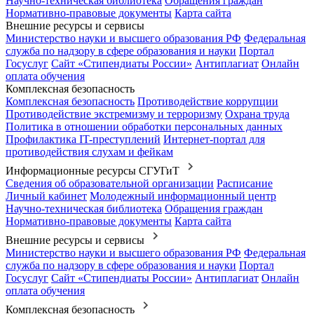
Научно-техническая библиотека
Обращения граждан
Нормативно-правовые документы
Карта сайта
Внешние ресурсы и сервисы
Министерство науки и высшего образования РФ
Федеральная
служба по надзору в сфере образования и науки
Портал
Госуслуг
Сайт «Стипендиаты России»
Антиплагиат
Онлайн
оплата обучения
Комплексная безопасность
Комплексная безопасность
Противодействие коррупции
Противодействие экстремизму и терроризму
Охрана труда
Политика в отношении обработки персональных данных
Профилактика IT-преступлений
Интернет-портал для
противодействия слухам и фейкам
Информационные ресурсы СГУГиТ
Сведения об образовательной организации
Расписание
Личный кабинет
Молодежный информационный центр
Научно-техническая библиотека
Обращения граждан
Нормативно-правовые документы
Карта сайта
Внешние ресурсы и сервисы
Министерство науки и высшего образования РФ
Федеральная
служба по надзору в сфере образования и науки
Портал
Госуслуг
Сайт «Стипендиаты России»
Антиплагиат
Онлайн
оплата обучения
Комплексная безопасность