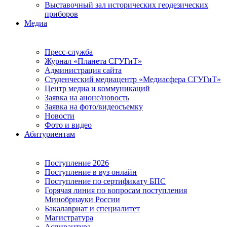
Выставочный зал исторических геодезических
приборов
Медиа
Пресс-служба
Журнал «Планета СГУГиТ»
Администрация сайта
Студенческий медиацентр «Медиасфера СГУГиТ»
Центр медиа и коммуникаций
Заявка на анонс/новость
Заявка на фото/видеосъемку
Новости
Фото и видео
Абитуриентам
Поступление 2026
Поступление в вуз онлайн
Поступление по сертификату БПС
Горячая линия по вопросам поступления
Минобрнауки России
Бакалавриат и специалитет
Магистратура
Аспирантура