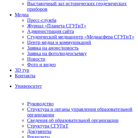
Выставочный зал исторических геодезических
приборов
Медиа
Пресс-служба
Журнал «Планета СГУГиТ»
Администрация сайта
Студенческий медиацентр «Медиасфера СГУГиТ»
Центр медиа и коммуникаций
Заявка на анонс/новость
Заявка на фото/видеосъемку
Новости
Фото и видео
3D тур
Контакты
Университет
Руководство
Структура и органы управления образовательной
организации
Сведения об образовательной организации
Структура СГУГиТ
Документы
Реквизиты