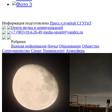
Информация подготовлена
Пресс-службой СГУГиТ
Центр медиа и коммуникаций
+7 (983) 014-26-49
media-sgugit@yandex.ru
Рубрики
Важная информация
Наука
Образование
Общество
Сотрудничество
Спорт
Университет
Атмосфера