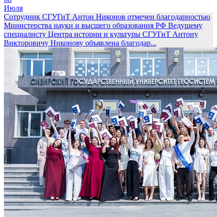
Июля
Сотрудник СГУГиТ Антон Никонов отмечен благодарностью
Министерства науки и высшего образования РФ
Ведущему
специалисту Центра истории и культуры СГУГиТ Антону
Викторовичу Никонову объявлена благодар...