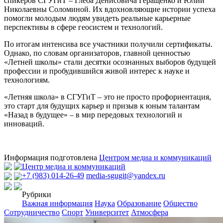
спикеров СГУГиТ – Глеба Денисовича Геращенко и Юлии
Николаевны Соломиной. Их вдохновляющие истории успеха
помогли молодым людям увидеть реальные карьерные
перспективы в сфере геосистем и технологий.
По итогам интенсива все участники получили сертификаты.
Однако, по словам организаторов, главной ценностью
«Летней школы» стали десятки осознанных выборов будущей
профессии и пробудившийся живой интерес к науке и
технологиям.
«Летняя школа» в СГУГиТ – это не просто профориентация,
это старт для будущих карьер и призыв к юным талантам
«Назад в будущее» – в мир передовых технологий и
инноваций.
Информация подготовлена
Центром медиа и коммуникаций
Центр медиа и коммуникаций
+7 (983) 014-26-49
media-sgugit@yandex.ru
Рубрики
Важная информация
Наука
Образование
Общество
Сотрудничество
Спорт
Университет
Атмосфера