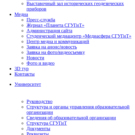
Выставочный зал исторических геодезических
приборов
Медиа
Пресс-служба
Журнал «Планета СГУГиТ»
Администрация сайта
Студенческий медиацентр «Медиасфера СГУГиТ»
Центр медиа и коммуникаций
Заявка на анонс/новость
Заявка на фото/видеосъемку
Новости
Фото и видео
3D тур
Контакты
Университет
Руководство
Структура и органы управления образовательной
организации
Сведения об образовательной организации
Структура СГУГиТ
Документы
Реквизиты