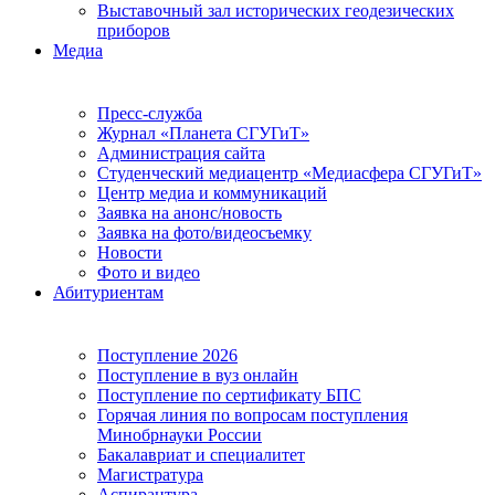
Выставочный зал исторических геодезических
приборов
Медиа
Пресс-служба
Журнал «Планета СГУГиТ»
Администрация сайта
Студенческий медиацентр «Медиасфера СГУГиТ»
Центр медиа и коммуникаций
Заявка на анонс/новость
Заявка на фото/видеосъемку
Новости
Фото и видео
Абитуриентам
Поступление 2026
Поступление в вуз онлайн
Поступление по сертификату БПС
Горячая линия по вопросам поступления
Минобрнауки России
Бакалавриат и специалитет
Магистратура
Аспирантура