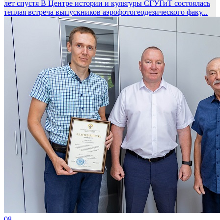
лет спустя
В Центре истории и культуры СГУГиТ состоялась
теплая встреча выпускников аэрофотогеодезического факу...
08