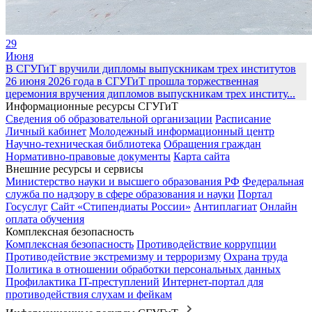
29
Июня
В СГУГиТ вручили дипломы выпускникам трех институтов
26 июня 2026 года в СГУГиТ прошла торжественная
церемония вручения дипломов выпускникам трех институ...
Информационные ресурсы СГУГиТ
Сведения об образовательной организации
Расписание
Личный кабинет
Молодежный информационный центр
Научно-техническая библиотека
Обращения граждан
Нормативно-правовые документы
Карта сайта
Внешние ресурсы и сервисы
Министерство науки и высшего образования РФ
Федеральная
служба по надзору в сфере образования и науки
Портал
Госуслуг
Сайт «Стипендиаты России»
Антиплагиат
Онлайн
оплата обучения
Комплексная безопасность
Комплексная безопасность
Противодействие коррупции
Противодействие экстремизму и терроризму
Охрана труда
Политика в отношении обработки персональных данных
Профилактика IT-преступлений
Интернет-портал для
противодействия слухам и фейкам