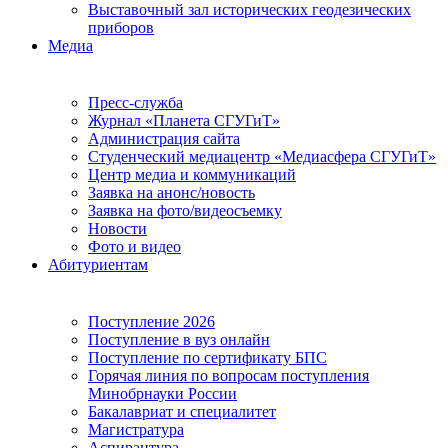
Выставочный зал исторических геодезических
приборов
Медиа
Пресс-служба
Журнал «Планета СГУГиТ»
Администрация сайта
Студенческий медиацентр «Медиасфера СГУГиТ»
Центр медиа и коммуникаций
Заявка на анонс/новость
Заявка на фото/видеосъемку
Новости
Фото и видео
Абитуриентам
Поступление 2026
Поступление в вуз онлайн
Поступление по сертификату БПС
Горячая линия по вопросам поступления
Минобрнауки России
Бакалавриат и специалитет
Магистратура
Аспирантура