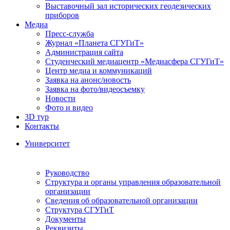
Выставочный зал исторических геодезических
приборов
Медиа
Пресс-служба
Журнал «Планета СГУГиТ»
Администрация сайта
Студенческий медиацентр «Медиасфера СГУГиТ»
Центр медиа и коммуникаций
Заявка на анонс/новость
Заявка на фото/видеосъемку
Новости
Фото и видео
3D тур
Контакты
Университет
Руководство
Структура и органы управления образовательной
организации
Сведения об образовательной организации
Структура СГУГиТ
Документы
Реквизиты