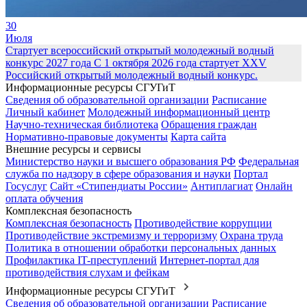
30
Июля
Стартует всероссийский открытый молодежный водный
конкурс 2027 года
С 1 октября 2026 года стартует XXV
Российский открытый молодежный водный конкурс.
Информационные ресурсы СГУГиТ
Сведения об образовательной организации
Расписание
Личный кабинет
Молодежный информационный центр
Научно-техническая библиотека
Обращения граждан
Нормативно-правовые документы
Карта сайта
Внешние ресурсы и сервисы
Министерство науки и высшего образования РФ
Федеральная
служба по надзору в сфере образования и науки
Портал
Госуслуг
Сайт «Стипендиаты России»
Антиплагиат
Онлайн
оплата обучения
Комплексная безопасность
Комплексная безопасность
Противодействие коррупции
Противодействие экстремизму и терроризму
Охрана труда
Политика в отношении обработки персональных данных
Профилактика IT-преступлений
Интернет-портал для
противодействия слухам и фейкам
Информационные ресурсы СГУГиТ
Сведения об образовательной организации
Расписание