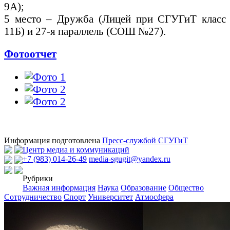
9А);
5 место – Дружба (Лицей при СГУГиТ класс
11Б) и 27-я параллель (СОШ №27).
Фотоотчет
Информация подготовлена
Пресс-службой СГУГиТ
Центр медиа и коммуникаций
+7 (983) 014-26-49
media-sgugit@yandex.ru
Рубрики
Важная информация
Наука
Образование
Общество
Сотрудничество
Спорт
Университет
Атмосфера