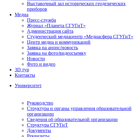
Выставочный зал исторических геодезических
приборов
Медиа
Пресс-служба
Журнал «Планета СГУГиТ»
Администрация сайта
Студенческий медиацентр «Медиасфера СГУГиТ»
Центр медиа и коммуникаций
Заявка на анонс/новость
Заявка на фото/видеосъемку
Новости
Фото и видео
3D тур
Контакты
Университет
Руководство
Структура и органы управления образовательной
организации
Сведения об образовательной организации
Структура СГУГиТ
Документы
Реквизиты