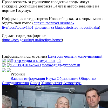
Проголосовать за улучшение городской среды могут
граждане, достигшие возраста 14 лет и авторизованные на
портале Госуслуг.
Информация о территориях Новосибирска, за которые можно
отдать свой голос (
https://urbanread.ru/urban-
live/tpost/tbulsv1h61-golosuem-za-blagoustroistvo-novosibirska
)
Сделать город комфортнее
(
https://pos.gosuslugi.ru/lkp/fkgs/home/
)
Информация подготовлена
Центром медиа и коммуникаций
Центр медиа и коммуникаций
+7 (983) 014-26-49
media-sgugit@yandex.ru
Рубрики
Важная информация
Наука
Образование
Общество
Сотрудничество
Спорт
Университет
Атмосфера