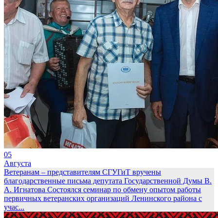
05
Августа
Ветеранам – представителям СГУГиТ вручены
благодарственные письма депутата Государственной Думы В.
А. Игнатова
Состоялся семинар по обмену опытом работы
первичных ветеранских организаций Ленинского района с
учас...