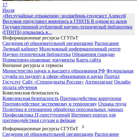
17
Июля
«Неслучайные отражения»: волшебник-геодезист Алексей
Веселков представил живопись в ГПНТБ
В одном из залов
Государственной публичной научно-технической библиотеки
(ГПНТБ) открылась в...
Информационные ресурсы СГУГиТ
Сведения об образовательной организации
Расписание
Личный кабинет
Молодежный информационный центр
Научно-техническая библиотека
Обращения граждан
Нормативно-правовые документы
Карта сайта
Внешние ресурсы и сервисы
Министерство науки и высшего образования РФ
Федеральная
служба по надзору в сфере образования и науки
Портал
Госуслуг
Сайт «Стипендиаты России»
Антиплагиат
Онлайн
оплата обучения
Комплексная безопасность
Комплексная безопасность
Противодействие коррупции
Противодействие экстремизму и терроризму
Охрана труда
Политика в отношении обработки персональных данных
Профилактика IT-преступлений
Интернет-портал для
противодействия слухам и фейкам
Информационные ресурсы СГУГиТ
Сведения об образовательной организации
Расписание