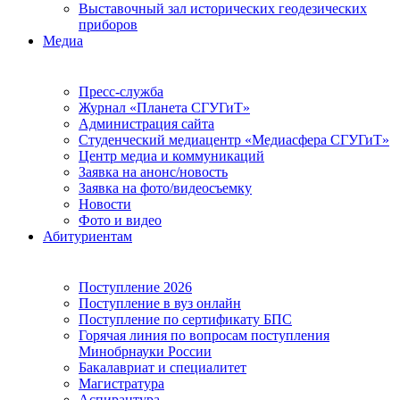
Выставочный зал исторических геодезических
приборов
Медиа
Пресс-служба
Журнал «Планета СГУГиТ»
Администрация сайта
Студенческий медиацентр «Медиасфера СГУГиТ»
Центр медиа и коммуникаций
Заявка на анонс/новость
Заявка на фото/видеосъемку
Новости
Фото и видео
Абитуриентам
Поступление 2026
Поступление в вуз онлайн
Поступление по сертификату БПС
Горячая линия по вопросам поступления
Минобрнауки России
Бакалавриат и специалитет
Магистратура
Аспирантура