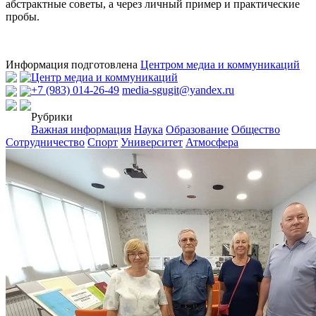
абстрактные советы, а через личный пример и практические
пробы.
Информация подготовлена
Центром медиа и коммуникаций
Центр медиа и коммуникаций
+7 (983) 014-26-49
media-sgugit@yandex.ru
Рубрики
Важная информация
Наука
Образование
Общество
Сотрудничество
Спорт
Университет
Атмосфера