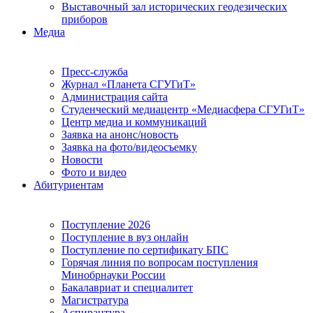
Выставочный зал исторических геодезических
приборов
Медиа
Пресс-служба
Журнал «Планета СГУГиТ»
Администрация сайта
Студенческий медиацентр «Медиасфера СГУГиТ»
Центр медиа и коммуникаций
Заявка на анонс/новость
Заявка на фото/видеосъемку
Новости
Фото и видео
Абитуриентам
Поступление 2026
Поступление в вуз онлайн
Поступление по сертификату БПС
Горячая линия по вопросам поступления
Минобрнауки России
Бакалавриат и специалитет
Магистратура
Аспирантура