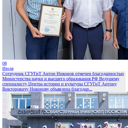
08
Июля
Сотрудник СГУГиТ Антон Никонов отмечен благодарностью
Министерства науки и высшего образования РФ
Ведущему
специалисту Центра истории и культуры СГУГиТ Антону
Викторовичу Никонову объявлена благодар...