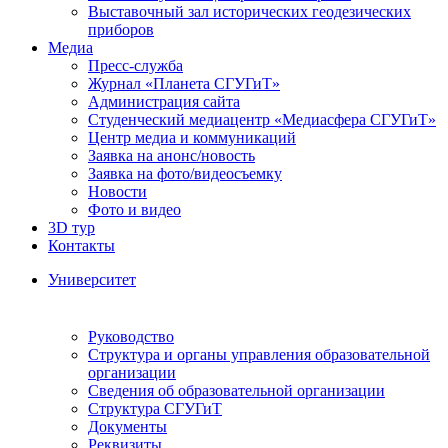
Выставочный зал исторических геодезических
приборов
Медиа
Пресс-служба
Журнал «Планета СГУГиТ»
Администрация сайта
Студенческий медиацентр «Медиасфера СГУГиТ»
Центр медиа и коммуникаций
Заявка на анонс/новость
Заявка на фото/видеосъемку
Новости
Фото и видео
3D тур
Контакты
Университет
Руководство
Структура и органы управления образовательной
организации
Сведения об образовательной организации
Структура СГУГиТ
Документы
Реквизиты