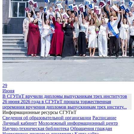
29
Июня
В СГУГиТ вручили дипломы выпускникам трех институтов
26 июня 2026 года в СГУГиТ прошла торжественная
церемония вручения дипломов выпускникам трех институ...
Информационные ресурсы СГУГиТ
Сведения об образовательной организации
Расписание
Личный кабинет
Молодежный информационный центр
Научно-техническая библиотека
Обращения граждан
Нормативно-правовые документы
Карта сайта