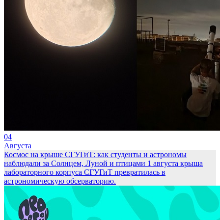
04
Августа
Космос на крыше СГУГиТ: как студенты и астрономы
наблюдали за Солнцем, Луной и птицами
1 августа крыша
лабораторного корпуса СГУГиТ превратилась в
астрономическую обсерваторию.