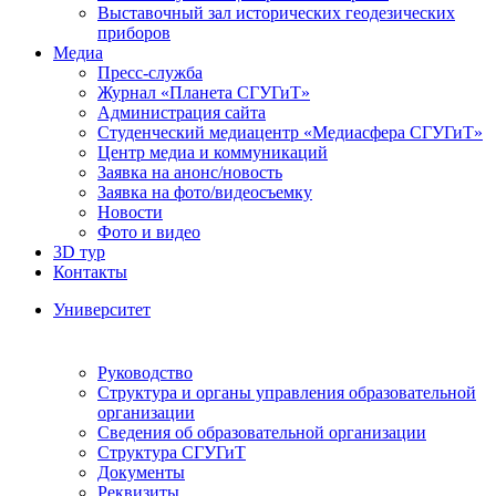
Выставочный зал исторических геодезических
приборов
Медиа
Пресс-служба
Журнал «Планета СГУГиТ»
Администрация сайта
Студенческий медиацентр «Медиасфера СГУГиТ»
Центр медиа и коммуникаций
Заявка на анонс/новость
Заявка на фото/видеосъемку
Новости
Фото и видео
3D тур
Контакты
Университет
Руководство
Структура и органы управления образовательной
организации
Сведения об образовательной организации
Структура СГУГиТ
Документы
Реквизиты