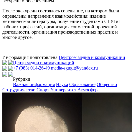
ресурсным обеспечением.
После экскурсии состоялось совещание, на котором были
определены направления взаимодействия: издание
методической литературы, получение студентами СГУГиТ
рабочих профессий, организация совместной проектной
деятельности, организация производственных практик и
многое другое.
Информация подготовлена
Центром медиа и коммуникаций
Центр медиа и коммуникаций
+7 (983) 014-26-49
media-sgugit@yandex.ru
Рубрики
Важная информация
Наука
Образование
Общество
Сотрудничество
Спорт
Университет
Атмосфера