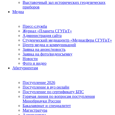
Выставочный зал исторических геодезических
приборов
Медиа
Пресс-служба
Журнал «Планета СГУГиТ»
Администрация сайта
Студенческий медиацентр «Медиасфера СГУГиТ»
Центр медиа и коммуникаций
Заявка на анонс/новость
Заявка на фото/видеосъемку
Новости
Фото и видео
Абитуриентам
Поступление 2026
Поступление в вуз онлайн
Поступление по сертификату БПС
Горячая линия по вопросам поступления
Минобрнауки России
Бакалавриат и специалитет
Магистратура
Аспирантура