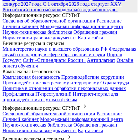
конкурс 2027 года
С 1 октября 2026 года стартует XXV
Российский открытый молодежный водный конкурс.
Информационные ресурсы СГУГиТ
Сведения об образовательной организации
Расписание
Личный кабинет
Молодежный информационный центр
Научно-техническая библиотека
Обращения граждан
Нормативно-правовые документы
Карта сайта
Внешние ресурсы и сервисы
Министерство науки и высшего образования РФ
Федеральная
служба по надзору в сфере образования и науки
Портал
Госуслуг
Сайт «Стипендиаты России»
Антиплагиат
Онлайн
оплата обучения
Комплексная безопасность
Комплексная безопасность
Противодействие коррупции
Противодействие экстремизму и терроризму
Охрана труда
Политика в отношении обработки персональных данных
Профилактика IT-преступлений
Интернет-портал для
противодействия слухам и фейкам
Информационные ресурсы СГУГиТ
Сведения об образовательной организации
Расписание
Личный кабинет
Молодежный информационный центр
Научно-техническая библиотека
Обращения граждан
Нормативно-правовые документы
Карта сайта
Внешние ресурсы и сервисы