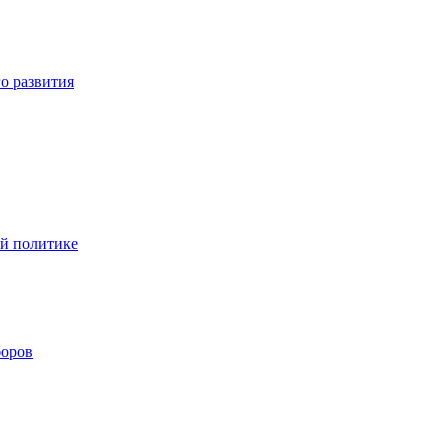
о развития
ой политике
боров