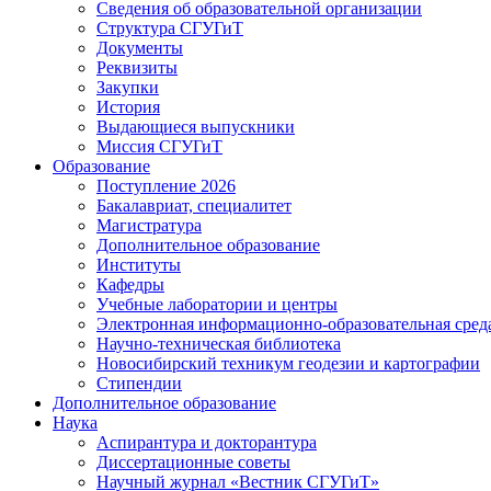
Сведения об образовательной организации
Структура СГУГиТ
Документы
Реквизиты
Закупки
История
Выдающиеся выпускники
Миссия СГУГиТ
Образование
Поступление 2026
Бакалавриат, специалитет
Магистратура
Дополнительное образование
Институты
Кафедры
Учебные лаборатории и центры
Электронная информационно-образовательная сред
Научно-техническая библиотека
Новосибирский техникум геодезии и картографии
Стипендии
Дополнительное образование
Наука
Аспирантура и докторантура
Диссертационные советы
Научный журнал «Вестник СГУГиТ»