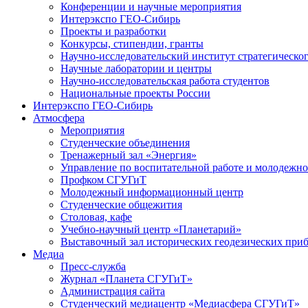
Конференции и научные мероприятия
Интерэкспо ГЕО-Сибирь
Проекты и разработки
Конкурсы, стипендии, гранты
Научно-исследовательский институт стратегическог
Научные лаборатории и центры
Научно-исследовательская работа студентов
Национальные проекты России
Интерэкспо ГЕО-Сибирь
Атмосфера
Мероприятия
Студенческие объединения
Тренажерный зал «Энергия»
Управление по воспитательной работе и молодежн
Профком СГУГиТ
Молодежный информационный центр
Студенческие общежития
Столовая, кафе
Учебно-научный центр «Планетарий»
Выставочный зал исторических геодезических при
Медиа
Пресс-служба
Журнал «Планета СГУГиТ»
Администрация сайта
Студенческий медиацентр «Медиасфера СГУГиТ»