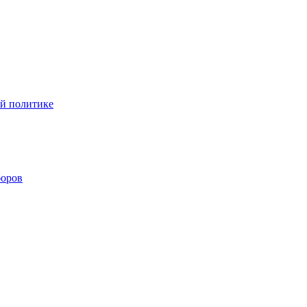
ой политике
боров