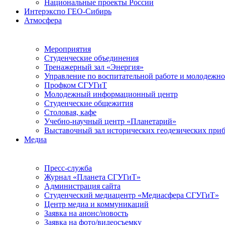
Национальные проекты России
Интерэкспо ГЕО-Сибирь
Атмосфера
Мероприятия
Студенческие объединения
Тренажерный зал «Энергия»
Управление по воспитательной работе и молодежн
Профком СГУГиТ
Молодежный информационный центр
Студенческие общежития
Столовая, кафе
Учебно-научный центр «Планетарий»
Выставочный зал исторических геодезических при
Медиа
Пресс-служба
Журнал «Планета СГУГиТ»
Администрация сайта
Студенческий медиацентр «Медиасфера СГУГиТ»
Центр медиа и коммуникаций
Заявка на анонс/новость
Заявка на фото/видеосъемку