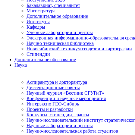
Бакалавриат, специалитет
Магистратура
Дополнительное образование
Институты
Кафедры
Учебные лаборатории и центры
Электронная информационно-образовательная сред
Научно-техническая библиотека
Новосибирский техникум геодезии и картографии
Стипендии
Дополнительное образование
Наука
Аспирантура и докторантура
Диссертационные советы
Научный журнал «Вестник СГУГиТ»
Конференции и научные мероприятия
Интерэкспо ГЕО-Сибирь
Проекты и разработки
Конкурсы, стипендии, гранты
Научно-исследовательский институт стратегическог
Научные лаборатории и центры
Научно-исследовательская работа студентов