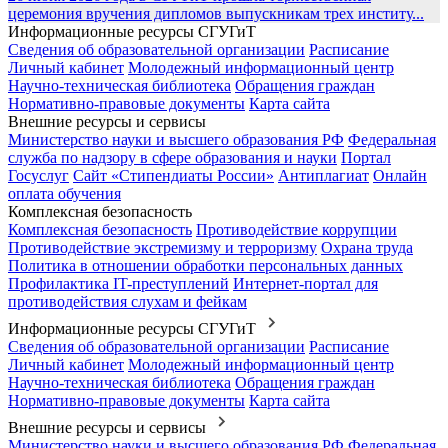
церемония вручения дипломов выпускникам трех институ...
Информационные ресурсы СГУГиТ
Сведения об образовательной организации
Расписание
Личный кабинет
Молодежный информационный центр
Научно-техническая библиотека
Обращения граждан
Нормативно-правовые документы
Карта сайта
Внешние ресурсы и сервисы
Министерство науки и высшего образования РФ
Федеральная
служба по надзору в сфере образования и науки
Портал
Госуслуг
Сайт «Стипендиаты России»
Антиплагиат
Онлайн
оплата обучения
Комплексная безопасность
Комплексная безопасность
Противодействие коррупции
Противодействие экстремизму и терроризму
Охрана труда
Политика в отношении обработки персональных данных
Профилактика IT-преступлений
Интернет-портал для
противодействия слухам и фейкам
Информационные ресурсы СГУГиТ
Сведения об образовательной организации
Расписание
Личный кабинет
Молодежный информационный центр
Научно-техническая библиотека
Обращения граждан
Нормативно-правовые документы
Карта сайта
Внешние ресурсы и сервисы
Министерство науки и высшего образования РФ
Федеральная