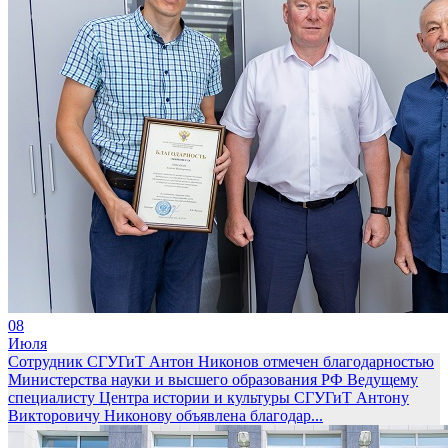
08
Июля
Сотрудник СГУГиТ Антон Никонов отмечен благодарностью
Министерства науки и высшего образования РФ
Ведущему
специалисту Центра истории и культуры СГУГиТ Антону
Викторовичу Никонову объявлена благодар...