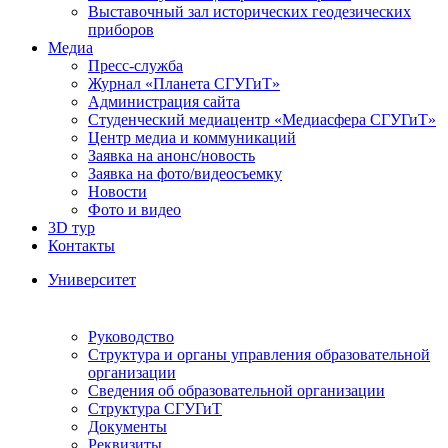
Выставочный зал исторических геодезических
приборов
Медиа
Пресс-служба
Журнал «Планета СГУГиТ»
Администрация сайта
Студенческий медиацентр «Медиасфера СГУГиТ»
Центр медиа и коммуникаций
Заявка на анонс/новость
Заявка на фото/видеосъемку
Новости
Фото и видео
3D тур
Контакты
Университет
Руководство
Структура и органы управления образовательной
организации
Сведения об образовательной организации
Структура СГУГиТ
Документы
Реквизиты