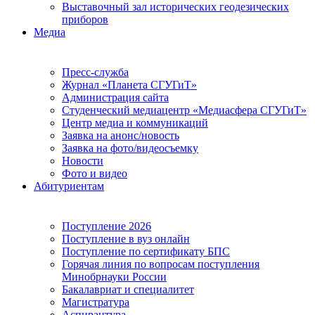
Выставочный зал исторических геодезических
приборов
Медиа
Пресс-служба
Журнал «Планета СГУГиТ»
Администрация сайта
Студенческий медиацентр «Медиасфера СГУГиТ»
Центр медиа и коммуникаций
Заявка на анонс/новость
Заявка на фото/видеосъемку
Новости
Фото и видео
Абитуриентам
Поступление 2026
Поступление в вуз онлайн
Поступление по сертификату БПС
Горячая линия по вопросам поступления
Минобрнауки России
Бакалавриат и специалитет
Магистратура
Аспирантура