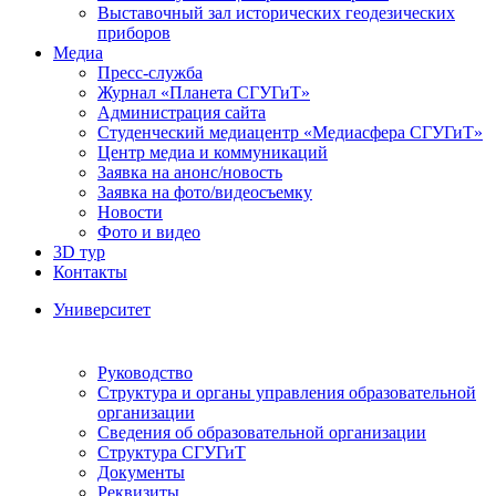
Выставочный зал исторических геодезических
приборов
Медиа
Пресс-служба
Журнал «Планета СГУГиТ»
Администрация сайта
Студенческий медиацентр «Медиасфера СГУГиТ»
Центр медиа и коммуникаций
Заявка на анонс/новость
Заявка на фото/видеосъемку
Новости
Фото и видео
3D тур
Контакты
Университет
Руководство
Структура и органы управления образовательной
организации
Сведения об образовательной организации
Структура СГУГиТ
Документы
Реквизиты