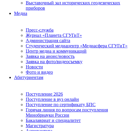
Выставочный зал исторических геодезических
приборов
Медиа
Пресс-служба
Журнал «Планета СГУГиТ»
Администрация сайта
Студенческий медиацентр «Медиасфера СГУГиТ»
Центр медиа и коммуникаций
Заявка на анонс/новость
Заявка на фото/видеосъемку
Новости
Фото и видео
Абитуриентам
Поступление 2026
Поступление в вуз онлайн
Поступление по сертификату БПС
Горячая линия по вопросам поступления
Минобрнауки России
Бакалавриат и специалитет
Магистратура
Аспирантура