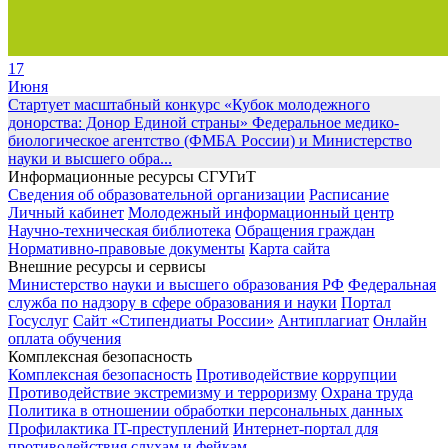
17
Июня
Стартует масштабный конкурс «Кубок молодежного
донорства: Донор Единой страны»
Федеральное медико-
биологическое агентство (ФМБА России) и Министерство
науки и высшего обра...
Информационные ресурсы СГУГиТ
Сведения об образовательной организации
Расписание
Личный кабинет
Молодежный информационный центр
Научно-техническая библиотека
Обращения граждан
Нормативно-правовые документы
Карта сайта
Внешние ресурсы и сервисы
Министерство науки и высшего образования РФ
Федеральная
служба по надзору в сфере образования и науки
Портал
Госуслуг
Сайт «Стипендиаты России»
Антиплагиат
Онлайн
оплата обучения
Комплексная безопасность
Комплексная безопасность
Противодействие коррупции
Противодействие экстремизму и терроризму
Охрана труда
Политика в отношении обработки персональных данных
Профилактика IT-преступлений
Интернет-портал для
противодействия слухам и фейкам