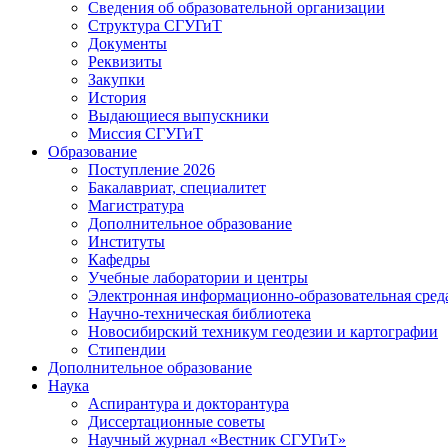
Сведения об образовательной организации
Структура СГУГиТ
Документы
Реквизиты
Закупки
История
Выдающиеся выпускники
Миссия СГУГиТ
Образование
Поступление 2026
Бакалавриат, специалитет
Магистратура
Дополнительное образование
Институты
Кафедры
Учебные лаборатории и центры
Электронная информационно-образовательная сред
Научно-техническая библиотека
Новосибирский техникум геодезии и картографии
Стипендии
Дополнительное образование
Наука
Аспирантура и докторантура
Диссертационные советы
Научный журнал «Вестник СГУГиТ»