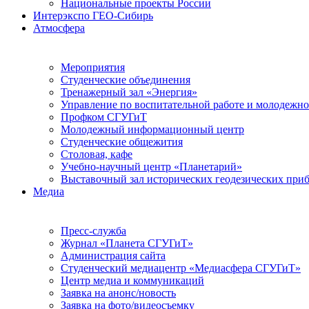
Национальные проекты России
Интерэкспо ГЕО-Сибирь
Атмосфера
Мероприятия
Студенческие объединения
Тренажерный зал «Энергия»
Управление по воспитательной работе и молодежн
Профком СГУГиТ
Молодежный информационный центр
Студенческие общежития
Столовая, кафе
Учебно-научный центр «Планетарий»
Выставочный зал исторических геодезических при
Медиа
Пресс-служба
Журнал «Планета СГУГиТ»
Администрация сайта
Студенческий медиацентр «Медиасфера СГУГиТ»
Центр медиа и коммуникаций
Заявка на анонс/новость
Заявка на фото/видеосъемку