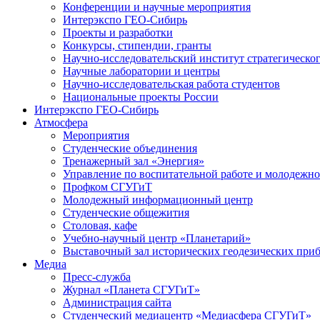
Конференции и научные мероприятия
Интерэкспо ГЕО-Сибирь
Проекты и разработки
Конкурсы, стипендии, гранты
Научно-исследовательский институт стратегическог
Научные лаборатории и центры
Научно-исследовательская работа студентов
Национальные проекты России
Интерэкспо ГЕО-Сибирь
Атмосфера
Мероприятия
Студенческие объединения
Тренажерный зал «Энергия»
Управление по воспитательной работе и молодежн
Профком СГУГиТ
Молодежный информационный центр
Студенческие общежития
Столовая, кафе
Учебно-научный центр «Планетарий»
Выставочный зал исторических геодезических при
Медиа
Пресс-служба
Журнал «Планета СГУГиТ»
Администрация сайта
Студенческий медиацентр «Медиасфера СГУГиТ»