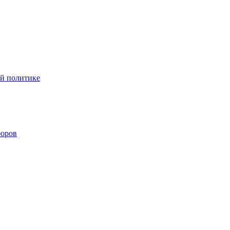
ой политике
боров