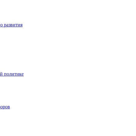
о развития
ой политике
боров