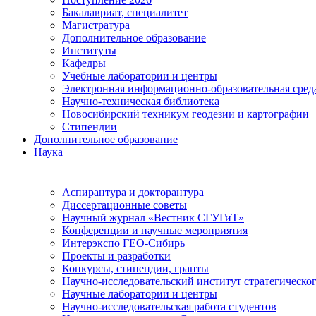
Бакалавриат, специалитет
Магистратура
Дополнительное образование
Институты
Кафедры
Учебные лаборатории и центры
Электронная информационно-образовательная сред
Научно-техническая библиотека
Новосибирский техникум геодезии и картографии
Стипендии
Дополнительное образование
Наука
Аспирантура и докторантура
Диссертационные советы
Научный журнал «Вестник СГУГиТ»
Конференции и научные мероприятия
Интерэкспо ГЕО-Сибирь
Проекты и разработки
Конкурсы, стипендии, гранты
Научно-исследовательский институт стратегическог
Научные лаборатории и центры
Научно-исследовательская работа студентов