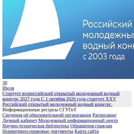
30
Июля
Стартует всероссийский открытый молодежный водный
конкурс 2027 года
С 1 октября 2026 года стартует XXV
Российский открытый молодежный водный конкурс.
Информационные ресурсы СГУГиТ
Сведения об образовательной организации
Расписание
Личный кабинет
Молодежный информационный центр
Научно-техническая библиотека
Обращения граждан
Нормативно-правовые документы
Карта сайта