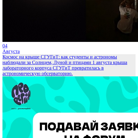
04
Августа
Космос на крыше СГУГиТ: как студенты и астрономы
наблюдали за Солнцем, Луной и птицами
1 августа крыша
лабораторного корпуса СГУГиТ превратилась в
астрономическую обсерваторию.