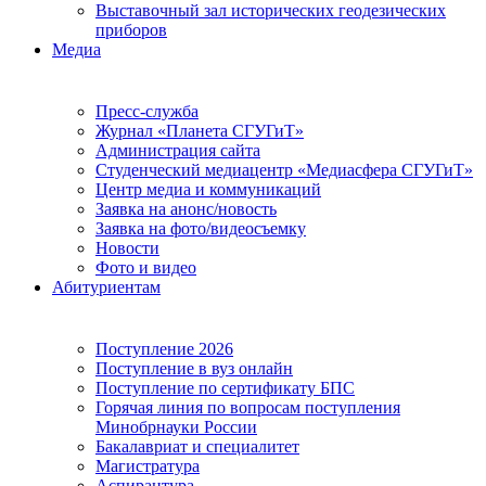
Выставочный зал исторических геодезических
приборов
Медиа
Пресс-служба
Журнал «Планета СГУГиТ»
Администрация сайта
Студенческий медиацентр «Медиасфера СГУГиТ»
Центр медиа и коммуникаций
Заявка на анонс/новость
Заявка на фото/видеосъемку
Новости
Фото и видео
Абитуриентам
Поступление 2026
Поступление в вуз онлайн
Поступление по сертификату БПС
Горячая линия по вопросам поступления
Минобрнауки России
Бакалавриат и специалитет
Магистратура
Аспирантура