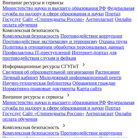
Внешние ресурсы и сервисы
Министерство науки и высшего образования РФ
Федеральная
служба по надзору в сфере образования и науки
Портал
Госуслуг
Сайт «Стипендиаты России»
Антиплагиат
Онлайн
оплата обучения
Комплексная безопасность
Комплексная безопасность
Противодействие коррупции
Противодействие экстремизму и терроризму
Охрана труда
Политика в отношении обработки персональных данных
Профилактика IT-преступлений
Интернет-портал для
противодействия слухам и фейкам
Информационные ресурсы СГУГиТ
Сведения об образовательной организации
Расписание
Личный кабинет
Молодежный информационный центр
Научно-техническая библиотека
Обращения граждан
Нормативно-правовые документы
Карта сайта
Внешние ресурсы и сервисы
Министерство науки и высшего образования РФ
Федеральная
служба по надзору в сфере образования и науки
Портал
Госуслуг
Сайт «Стипендиаты России»
Антиплагиат
Онлайн
оплата обучения
Комплексная безопасность
Комплексная безопасность
Противодействие коррупции