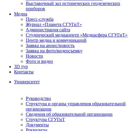
Выставочный зал исторических геодезических
приборов
Медиа
Пресс-служба
Журнал «Планета СГУГиТ»
Администрация сайта
Студенческий медиацентр «Медиасфера СГУГиТ»
Центр медиа и коммуникаций
Заявка на анонс/новость
Заявка на фото/видеосъемку
Новости
Фото и видео
3D тур
Контакты
Университет
Руководство
Структура и органы управления образовательной
организации
Сведения об образовательной организации
Структура СГУГиТ
Документы
Реквизиты