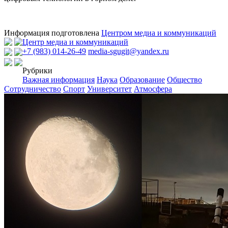
Информация подготовлена
Центром медиа и коммуникаций
Центр медиа и коммуникаций
+7 (983) 014-26-49
media-sgugit@yandex.ru
Рубрики
Важная информация
Наука
Образование
Общество
Сотрудничество
Спорт
Университет
Атмосфера