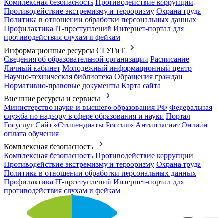
Комплексная безопасность
Противодействие коррупции
Противодействие экстремизму и терроризму
Охрана труда
Политика в отношении обработки персональных данных
Профилактика IT-преступлений
Интернет-портал для
противодействия слухам и фейкам
Информационные ресурсы СГУГиТ
Сведения об образовательной организации
Расписание
Личный кабинет
Молодежный информационный центр
Научно-техническая библиотека
Обращения граждан
Нормативно-правовые документы
Карта сайта
Внешние ресурсы и сервисы
Министерство науки и высшего образования РФ
Федеральная
служба по надзору в сфере образования и науки
Портал
Госуслуг
Сайт «Стипендиаты России»
Антиплагиат
Онлайн
оплата обучения
Комплексная безопасность
Комплексная безопасность
Противодействие коррупции
Противодействие экстремизму и терроризму
Охрана труда
Политика в отношении обработки персональных данных
Профилактика IT-преступлений
Интернет-портал для
противодействия слухам и фейкам