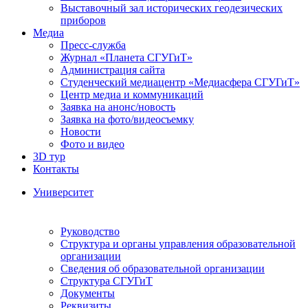
Выставочный зал исторических геодезических
приборов
Медиа
Пресс-служба
Журнал «Планета СГУГиТ»
Администрация сайта
Студенческий медиацентр «Медиасфера СГУГиТ»
Центр медиа и коммуникаций
Заявка на анонс/новость
Заявка на фото/видеосъемку
Новости
Фото и видео
3D тур
Контакты
Университет
Руководство
Структура и органы управления образовательной
организации
Сведения об образовательной организации
Структура СГУГиТ
Документы
Реквизиты