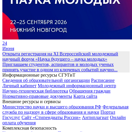
24
Июня
Открыта регистрация на XI Всероссийский молодежный
научный форум «Наука будущего – наука молодых»
Приглашаем студентов, аспирантов и молодых ученых
принять участие в одном из ключевых событий научно...
Информационные ресурсы СГУГиТ
Сведения об образовательной организации
Расписание
Личный кабинет
Молодежный информационный центр
Научно-техническая библиотека
Обращения граждан
Нормативно-правовые документы
Карта сайта
Внешние ресурсы и сервисы
Министерство науки и высшего образования РФ
Федеральная
служба по надзору в сфере образования и науки
Портал
Госуслуг
Сайт «Стипендиаты России»
Антиплагиат
Онлайн
оплата обучения
Комплексная безопасность