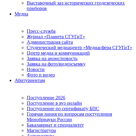
Выставочный зал исторических геодезических
приборов
Медиа
Пресс-служба
Журнал «Планета СГУГиТ»
Администрация сайта
Студенческий медиацентр «Медиасфера СГУГиТ»
Центр медиа и коммуникаций
Заявка на анонс/новость
Заявка на фото/видеосъемку
Новости
Фото и видео
Абитуриентам
Поступление 2026
Поступление в вуз онлайн
Поступление по сертификату БПС
Горячая линия по вопросам поступления
Минобрнауки России
Бакалавриат и специалитет
Магистратура
Аспирантура