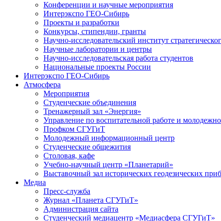
Конференции и научные мероприятия
Интерэкспо ГЕО-Сибирь
Проекты и разработки
Конкурсы, стипендии, гранты
Научно-исследовательский институт стратегическог
Научные лаборатории и центры
Научно-исследовательская работа студентов
Национальные проекты России
Интерэкспо ГЕО-Сибирь
Атмосфера
Мероприятия
Студенческие объединения
Тренажерный зал «Энергия»
Управление по воспитательной работе и молодежн
Профком СГУГиТ
Молодежный информационный центр
Студенческие общежития
Столовая, кафе
Учебно-научный центр «Планетарий»
Выставочный зал исторических геодезических при
Медиа
Пресс-служба
Журнал «Планета СГУГиТ»
Администрация сайта
Студенческий медиацентр «Медиасфера СГУГиТ»