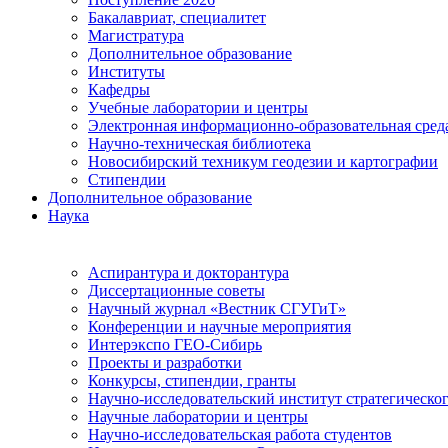
Бакалавриат, специалитет
Магистратура
Дополнительное образование
Институты
Кафедры
Учебные лаборатории и центры
Электронная информационно-образовательная сред
Научно-техническая библиотека
Новосибирский техникум геодезии и картографии
Стипендии
Дополнительное образование
Наука
Аспирантура и докторантура
Диссертационные советы
Научный журнал «Вестник СГУГиТ»
Конференции и научные мероприятия
Интерэкспо ГЕО-Сибирь
Проекты и разработки
Конкурсы, стипендии, гранты
Научно-исследовательский институт стратегическог
Научные лаборатории и центры
Научно-исследовательская работа студентов