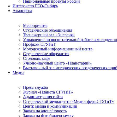
Национальные проекты России
Интерэкспо ГЕО-Сибирь
Атмосфера
Мероприятия
Студенческие объединения
Тренажерный зал «Энергия»
Управление по воспитательной работе и молодежн
Профком СГУГиТ
Молодежный информационный центр
Студенческие общежития
Столовая, кафе
Учебно-научный центр «Планетарий»
Выставочный зал исторических геодезических при
Медиа
Пресс-служба
Журнал «Планета СГУГиТ»
Администрация сайта
Студенческий медиацентр «Медиасфера СГУГиТ»
Центр медиа и коммуникаций
Заявка на анонс/новость
Заявка на фото/видеосъемку