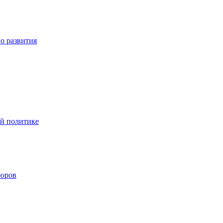
о развития
ой политике
боров