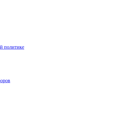
ой политике
боров