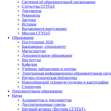
Сведения об образовательной организации
Структура СГУГиТ
Документы
Реквизиты
Закупки
История
Выдающиеся выпускники
Миссия СГУГиТ
Образование
Поступление 2026
Бакалавриат, специалитет
Магистратура
Дополнительное образование
Институты
Кафедры
Учебные лаборатории и центры
Электронная информационно-образовательная сред
Научно-техническая библиотека
Новосибирский техникум геодезии и картографии
Стипендии
Дополнительное образование
Наука
Аспирантура и докторантура
Диссертационные советы
Научный журнал «Вестник СГУГиТ»