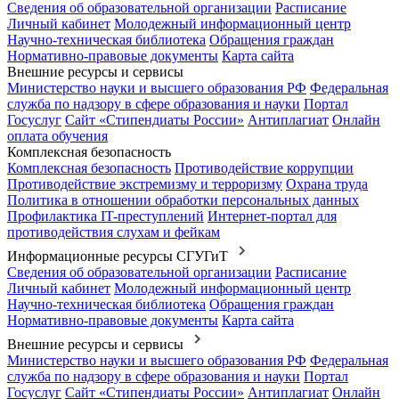
Сведения об образовательной организации
Расписание
Личный кабинет
Молодежный информационный центр
Научно-техническая библиотека
Обращения граждан
Нормативно-правовые документы
Карта сайта
Внешние ресурсы и сервисы
Министерство науки и высшего образования РФ
Федеральная
служба по надзору в сфере образования и науки
Портал
Госуслуг
Сайт «Стипендиаты России»
Антиплагиат
Онлайн
оплата обучения
Комплексная безопасность
Комплексная безопасность
Противодействие коррупции
Противодействие экстремизму и терроризму
Охрана труда
Политика в отношении обработки персональных данных
Профилактика IT-преступлений
Интернет-портал для
противодействия слухам и фейкам
Информационные ресурсы СГУГиТ
Сведения об образовательной организации
Расписание
Личный кабинет
Молодежный информационный центр
Научно-техническая библиотека
Обращения граждан
Нормативно-правовые документы
Карта сайта
Внешние ресурсы и сервисы
Министерство науки и высшего образования РФ
Федеральная
служба по надзору в сфере образования и науки
Портал
Госуслуг
Сайт «Стипендиаты России»
Антиплагиат
Онлайн