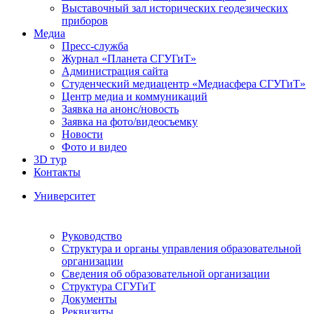
Выставочный зал исторических геодезических
приборов
Медиа
Пресс-служба
Журнал «Планета СГУГиТ»
Администрация сайта
Студенческий медиацентр «Медиасфера СГУГиТ»
Центр медиа и коммуникаций
Заявка на анонс/новость
Заявка на фото/видеосъемку
Новости
Фото и видео
3D тур
Контакты
Университет
Руководство
Структура и органы управления образовательной
организации
Сведения об образовательной организации
Структура СГУГиТ
Документы
Реквизиты