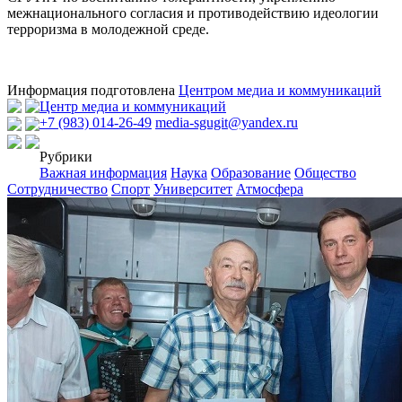
межнационального согласия и противодействию идеологии
терроризма в молодежной среде.
Информация подготовлена
Центром медиа и коммуникаций
Центр медиа и коммуникаций
+7 (983) 014-26-49
media-sgugit@yandex.ru
Рубрики
Важная информация
Наука
Образование
Общество
Сотрудничество
Спорт
Университет
Атмосфера