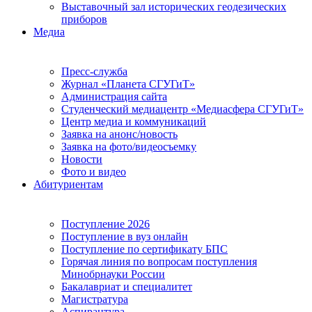
Выставочный зал исторических геодезических
приборов
Медиа
Пресс-служба
Журнал «Планета СГУГиТ»
Администрация сайта
Студенческий медиацентр «Медиасфера СГУГиТ»
Центр медиа и коммуникаций
Заявка на анонс/новость
Заявка на фото/видеосъемку
Новости
Фото и видео
Абитуриентам
Поступление 2026
Поступление в вуз онлайн
Поступление по сертификату БПС
Горячая линия по вопросам поступления
Минобрнауки России
Бакалавриат и специалитет
Магистратура
Аспирантура