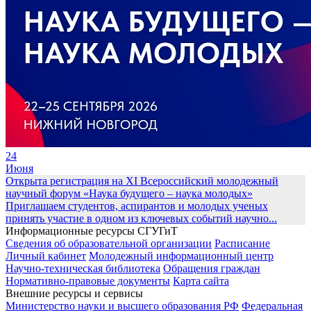
24
Июня
Открыта регистрация на XI Всероссийский молодежный
научный форум «Наука будущего – наука молодых»
Приглашаем студентов, аспирантов и молодых ученых
принять участие в одном из ключевых событий научно...
Информационные ресурсы СГУГиТ
Сведения об образовательной организации
Расписание
Личный кабинет
Молодежный информационный центр
Научно-техническая библиотека
Обращения граждан
Нормативно-правовые документы
Карта сайта
Внешние ресурсы и сервисы
Министерство науки и высшего образования РФ
Федеральная