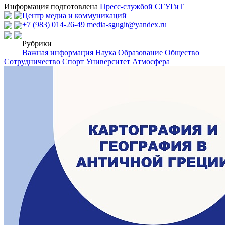
Информация подготовлена
Пресс-службой СГУГиТ
Центр медиа и коммуникаций
+7 (983) 014-26-49
media-sgugit@yandex.ru
Рубрики
Важная информация
Наука
Образование
Общество
Сотрудничество
Спорт
Университет
Атмосфера