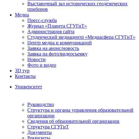
Выставочный зал исторических геодезических
приборов
Медиа
Пресс-служба
Журнал «Планета СГУГиТ»
Администрация сайта
Студенческий медиацентр «Медиасфера СГУГиТ»
Центр медиа и коммуникаций
Заявка на анонс/новость
Заявка на фото/видеосъемку
Новости
Фото и видео
3D тур
Контакты
Университет
Руководство
Структура и органы управления образовательной
организации
Сведения об образовательной организации
Структура СГУГиТ
Документы
Реквизиты