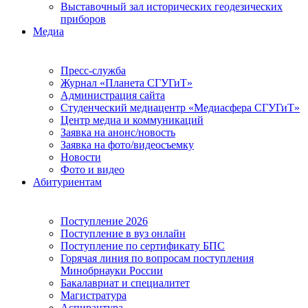
Выставочный зал исторических геодезических
приборов
Медиа
Пресс-служба
Журнал «Планета СГУГиТ»
Администрация сайта
Студенческий медиацентр «Медиасфера СГУГиТ»
Центр медиа и коммуникаций
Заявка на анонс/новость
Заявка на фото/видеосъемку
Новости
Фото и видео
Абитуриентам
Поступление 2026
Поступление в вуз онлайн
Поступление по сертификату БПС
Горячая линия по вопросам поступления
Минобрнауки России
Бакалавриат и специалитет
Магистратура
Аспирантура