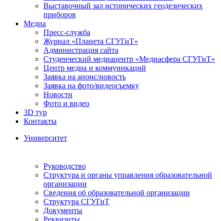
Выставочный зал исторических геодезических
приборов
Медиа
Пресс-служба
Журнал «Планета СГУГиТ»
Администрация сайта
Студенческий медиацентр «Медиасфера СГУГиТ»
Центр медиа и коммуникаций
Заявка на анонс/новость
Заявка на фото/видеосъемку
Новости
Фото и видео
3D тур
Контакты
Университет
Руководство
Структура и органы управления образовательной
организации
Сведения об образовательной организации
Структура СГУГиТ
Документы
Реквизиты