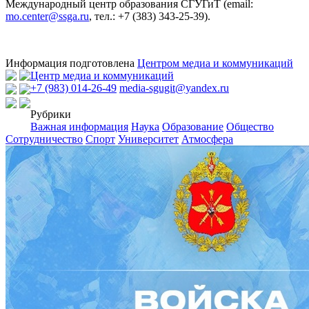
Международный центр образования СГУГиТ (email:
mo.center@ssga.ru
, тел.: +7 (383) 343-25-39).
Информация подготовлена
Центром медиа и коммуникаций
Центр медиа и коммуникаций
+7 (983) 014-26-49
media-sgugit@yandex.ru
Рубрики
Важная информация
Наука
Образование
Общество
Сотрудничество
Спорт
Университет
Атмосфера