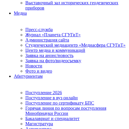
Выставочный зал исторических геодезических
приборов
Медиа
Пресс-служба
Журнал «Планета СГУГиТ»
Администрация сайта
Студенческий медиацентр «Медиасфера СГУГиТ»
Центр медиа и коммуникаций
Заявка на анонс/новость
Заявка на фото/видеосъемку
Новости
Фото и видео
Абитуриентам
Поступление 2026
Поступление в вуз онлайн
Поступление по сертификату БПС
Горячая линия по вопросам поступления
Минобрнауки России
Бакалавриат и специалитет
Магистратура
Аспирантура