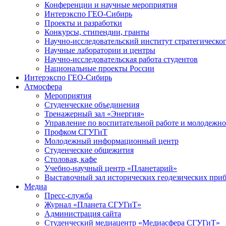
Конференции и научные мероприятия
Интерэкспо ГЕО-Сибирь
Проекты и разработки
Конкурсы, стипендии, гранты
Научно-исследовательский институт стратегическог
Научные лаборатории и центры
Научно-исследовательская работа студентов
Национальные проекты России
Интерэкспо ГЕО-Сибирь
Атмосфера
Мероприятия
Студенческие объединения
Тренажерный зал «Энергия»
Управление по воспитательной работе и молодежн
Профком СГУГиТ
Молодежный информационный центр
Студенческие общежития
Столовая, кафе
Учебно-научный центр «Планетарий»
Выставочный зал исторических геодезических при
Медиа
Пресс-служба
Журнал «Планета СГУГиТ»
Администрация сайта
Студенческий медиацентр «Медиасфера СГУГиТ»