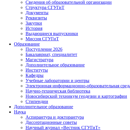
Сведения об образовательной организации
Структура СГУГиТ
Документы
Реквизиты
Закупки
История
Выдающиеся выпускники
Миссия СГУГиТ
Образование
Поступление 2026
Бакалавриат, специалитет
Магистратура
Дополнительное образование
Институты
Кафедры
Учебные лаборатории и центры
Электронная информационно-образовательная сред
Научно-техническая библиотека
Новосибирский техникум геодезии и картографии
Стипендии
Дополнительное образование
Наука
Аспирантура и докторантура
Диссертационные советы
Научный журнал «Вестник СГУГиТ»