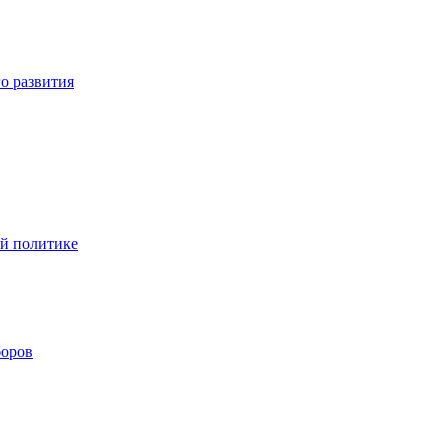
о развития
ой политике
боров