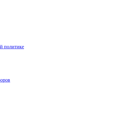
ой политике
боров