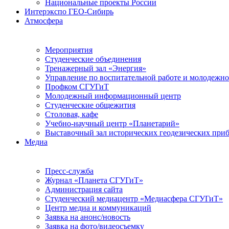
Национальные проекты России
Интерэкспо ГЕО-Сибирь
Атмосфера
Мероприятия
Студенческие объединения
Тренажерный зал «Энергия»
Управление по воспитательной работе и молодежн
Профком СГУГиТ
Молодежный информационный центр
Студенческие общежития
Столовая, кафе
Учебно-научный центр «Планетарий»
Выставочный зал исторических геодезических при
Медиа
Пресс-служба
Журнал «Планета СГУГиТ»
Администрация сайта
Студенческий медиацентр «Медиасфера СГУГиТ»
Центр медиа и коммуникаций
Заявка на анонс/новость
Заявка на фото/видеосъемку