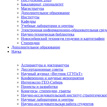
Бакалавриат, специалитет
Магистратура
Дополнительное образование
Институты
Кафедры
Учебные лаборатории и центры
Электронная информационно-образовательная сред
Научно-техническая библиотека
Новосибирский техникум геодезии и картографии
Стипендии
Дополнительное образование
Наука
Аспирантура и докторантура
Диссертационные советы
Научный журнал «Вестник СГУГиТ»
Конференции и научные мероприятия
Интерэкспо ГЕО-Сибирь
Проекты и разработки
Конкурсы, стипендии, гранты
Научно-исследовательский институт стратегическог
Научные лаборатории и центры
Научно-исследовательская работа студентов