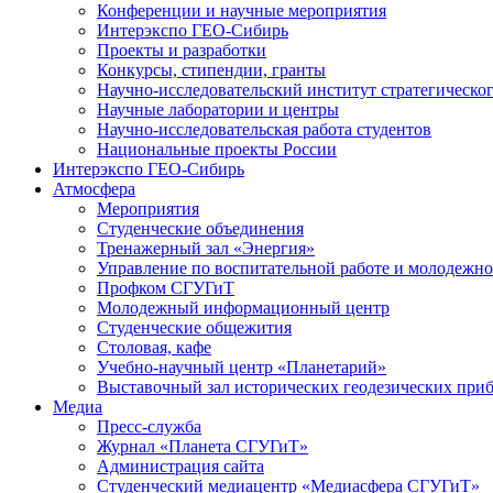
Конференции и научные мероприятия
Интерэкспо ГЕО-Сибирь
Проекты и разработки
Конкурсы, стипендии, гранты
Научно-исследовательский институт стратегическог
Научные лаборатории и центры
Научно-исследовательская работа студентов
Национальные проекты России
Интерэкспо ГЕО-Сибирь
Атмосфера
Мероприятия
Студенческие объединения
Тренажерный зал «Энергия»
Управление по воспитательной работе и молодежн
Профком СГУГиТ
Молодежный информационный центр
Студенческие общежития
Столовая, кафе
Учебно-научный центр «Планетарий»
Выставочный зал исторических геодезических при
Медиа
Пресс-служба
Журнал «Планета СГУГиТ»
Администрация сайта
Студенческий медиацентр «Медиасфера СГУГиТ»