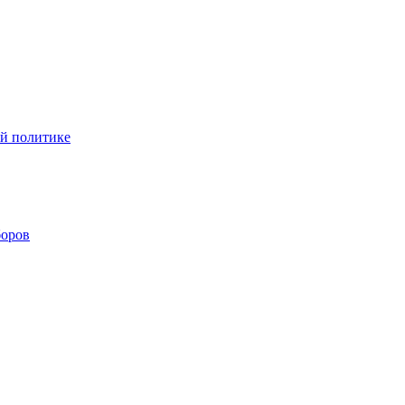
ой политике
боров