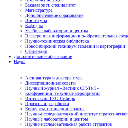
Бакалавриат, специалитет
Магистратура
Дополнительное образование
Институты
Кафедры
Учебные лаборатории и центры
Электронная информационно-образовательная сред
Научно-техническая библиотека
Новосибирский техникум геодезии и картографии
Стипендии
Дополнительное образование
Наука
Аспирантура и докторантура
Диссертационные советы
Научный журнал «Вестник СГУГиТ»
Конференции и научные мероприятия
Интерэкспо ГЕО-Сибирь
Проекты и разработки
Конкурсы, стипендии, гранты
Научно-исследовательский институт стратегическог
Научные лаборатории и центры
Научно-исследовательская работа студентов