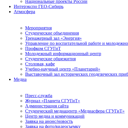
Национальные проекты России
Интерэкспо ГЕО-Сибирь
Атмосфера
Мероприятия
Студенческие объединения
Тренажерный зал «Энергия»
Управление по воспитательной работе и молодежн
Профком СГУГиТ
Молодежный информационный центр
Студенческие общежития
Столовая, кафе
Учебно-научный центр «Планетарий»
Выставочный зал исторических геодезических при
Медиа
Пресс-служба
Журнал «Планета СГУГиТ»
Администрация сайта
Студенческий медиацентр «Медиасфера СГУГиТ»
Центр медиа и коммуникаций
Заявка на анонс/новость
Заявка на фото/видеосъемку