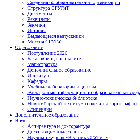
Сведения об образовательной организации
Структура СГУГиТ
Документы
Реквизиты
Закупки
История
Выдающиеся выпускники
Миссия СГУГиТ
Образование
Поступление 2026
Бакалавриат, специалитет
Магистратура
Дополнительное образование
Институты
Кафедры
Учебные лаборатории и центры
Электронная информационно-образовательная сред
Научно-техническая библиотека
Новосибирский техникум геодезии и картографии
Стипендии
Дополнительное образование
Наука
Аспирантура и докторантура
Диссертационные советы
Научный журнал «Вестник СГУГиТ»