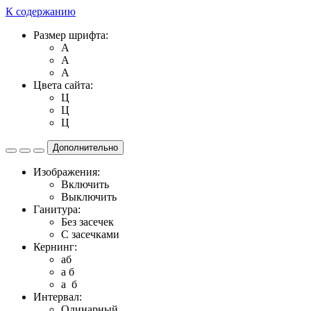
К содержанию
Размер шрифта:
A
A
A
Цвета сайта:
Ц
Ц
Ц
Дополнительно
Изображения:
Включить
Выключить
Ганитура:
Без засечек
С засечками
Кернинг:
aб
a б
a б
Интервал:
Одинарный