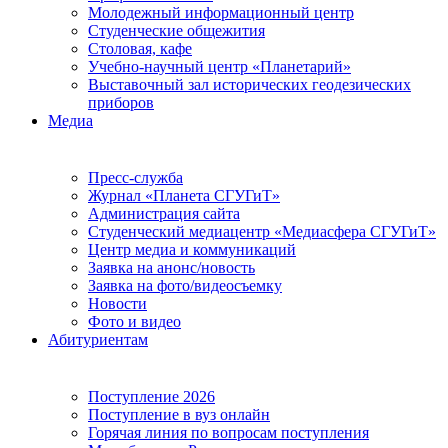
Молодежный информационный центр
Студенческие общежития
Столовая, кафе
Учебно-научный центр «Планетарий»
Выставочный зал исторических геодезических
приборов
Медиа
Пресс-служба
Журнал «Планета СГУГиТ»
Администрация сайта
Студенческий медиацентр «Медиасфера СГУГиТ»
Центр медиа и коммуникаций
Заявка на анонс/новость
Заявка на фото/видеосъемку
Новости
Фото и видео
Абитуриентам
Поступление 2026
Поступление в вуз онлайн
Горячая линия по вопросам поступления