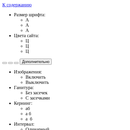
К содержанию
Размер шрифта:
A
A
A
Цвета сайта:
Ц
Ц
Ц
Дополнительно
Изображения:
Включить
Выключить
Ганитура:
Без засечек
С засечками
Кернинг:
aб
a б
a б
Интервал:
Одинарный