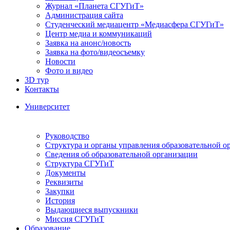
Журнал «Планета СГУГиТ»
Администрация сайта
Студенческий медиацентр «Медиасфера СГУГиТ»
Центр медиа и коммуникаций
Заявка на анонс/новость
Заявка на фото/видеосъемку
Новости
Фото и видео
3D тур
Контакты
Университет
Руководство
Структура и органы управления образовательной о
Сведения об образовательной организации
Структура СГУГиТ
Документы
Реквизиты
Закупки
История
Выдающиеся выпускники
Миссия СГУГиТ
Образование