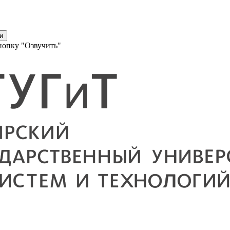
и
нопку "Озвучить"