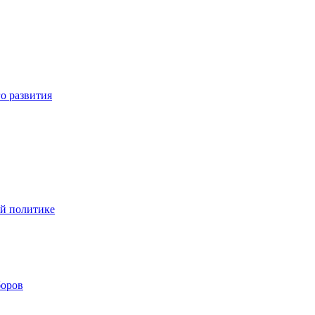
о развития
ой политике
боров