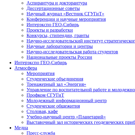
Аспирантура и докторантура
Диссертационные советы
Научный журнал «Вестник СГУГиТ»
Конференции и научные мероприятия
Интерэкспо ГЕО-Сибирь
Проекты и разработки
Конкурсы, стипендии, гранты
Научно-исследовательский институт стратегическог
Научные лаборатории и центры
Научно-исследовательская работа студентов
Национальные проекты России
Интерэкспо ГЕО-Сибирь
Атмосфера
Мероприятия
Студенческие объединения
Тренажерный зал «Энергия»
Управление по воспитательной работе и молодежн
Профком СГУГиТ
Молодежный информационный центр
Студенческие общежития
Столовая, кафе
Учебно-научный центр «Планетарий»
Выставочный зал исторических геодезических при
Медиа
Пресс-служба