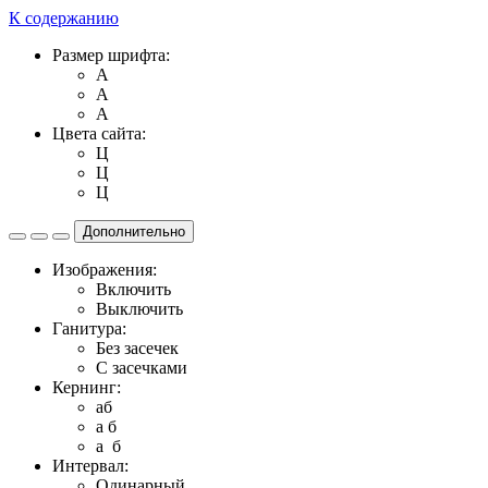
К содержанию
Размер шрифта:
A
A
A
Цвета сайта:
Ц
Ц
Ц
Дополнительно
Изображения:
Включить
Выключить
Ганитура:
Без засечек
С засечками
Кернинг:
aб
a б
a б
Интервал:
Одинарный