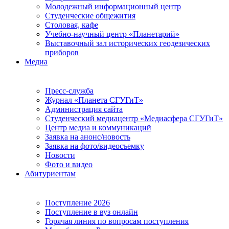
Молодежный информационный центр
Студенческие общежития
Столовая, кафе
Учебно-научный центр «Планетарий»
Выставочный зал исторических геодезических
приборов
Медиа
Пресс-служба
Журнал «Планета СГУГиТ»
Администрация сайта
Студенческий медиацентр «Медиасфера СГУГиТ»
Центр медиа и коммуникаций
Заявка на анонс/новость
Заявка на фото/видеосъемку
Новости
Фото и видео
Абитуриентам
Поступление 2026
Поступление в вуз онлайн
Горячая линия по вопросам поступления