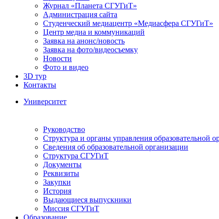
Журнал «Планета СГУГиТ»
Администрация сайта
Студенческий медиацентр «Медиасфера СГУГиТ»
Центр медиа и коммуникаций
Заявка на анонс/новость
Заявка на фото/видеосъемку
Новости
Фото и видео
3D тур
Контакты
Университет
Руководство
Структура и органы управления образовательной о
Сведения об образовательной организации
Структура СГУГиТ
Документы
Реквизиты
Закупки
История
Выдающиеся выпускники
Миссия СГУГиТ
Образование