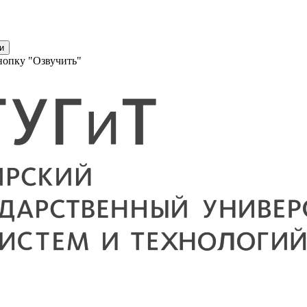
и
нопку "Озвучить"