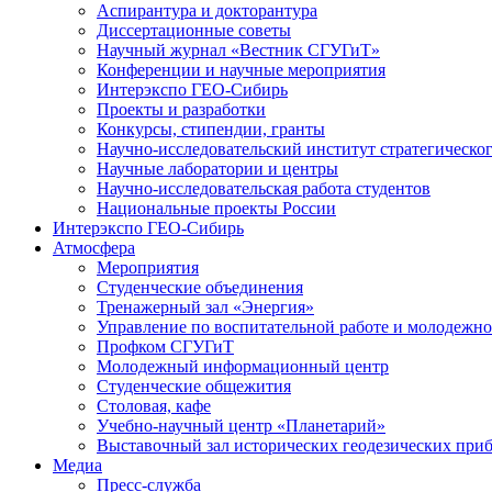
Аспирантура и докторантура
Диссертационные советы
Научный журнал «Вестник СГУГиТ»
Конференции и научные мероприятия
Интерэкспо ГЕО-Сибирь
Проекты и разработки
Конкурсы, стипендии, гранты
Научно-исследовательский институт стратегическог
Научные лаборатории и центры
Научно-исследовательская работа студентов
Национальные проекты России
Интерэкспо ГЕО-Сибирь
Атмосфера
Мероприятия
Студенческие объединения
Тренажерный зал «Энергия»
Управление по воспитательной работе и молодежн
Профком СГУГиТ
Молодежный информационный центр
Студенческие общежития
Столовая, кафе
Учебно-научный центр «Планетарий»
Выставочный зал исторических геодезических при
Медиа
Пресс-служба