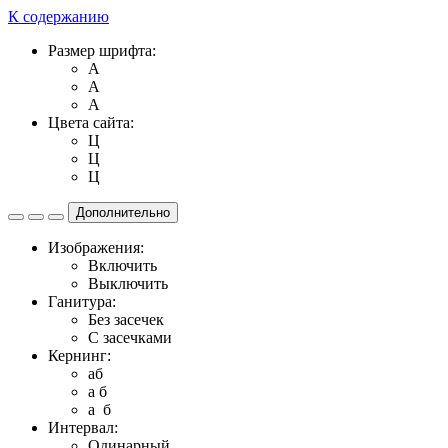
К содержанию
Размер шрифта:
A
A
A
Цвета сайта:
Ц
Ц
Ц
Дополнительно
Изображения:
Включить
Выключить
Ганитура:
Без засечек
С засечками
Кернинг:
aб
a б
a б
Интервал:
Одинарный