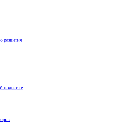
о развития
ой политике
боров