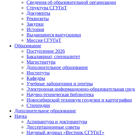
Сведения об образовательной организации
Структура СГУГиТ
Документы
Реквизиты
Закупки
История
Выдающиеся выпускники
Миссия СГУГиТ
Образование
Поступление 2026
Бакалавриат, специалитет
Магистратура
Дополнительное образование
Институты
Кафедры
Учебные лаборатории и центры
Электронная информационно-образовательная сред
Научно-техническая библиотека
Новосибирский техникум геодезии и картографии
Стипендии
Дополнительное образование
Наука
Аспирантура и докторантура
Диссертационные советы
Научный журнал «Вестник СГУГиТ»