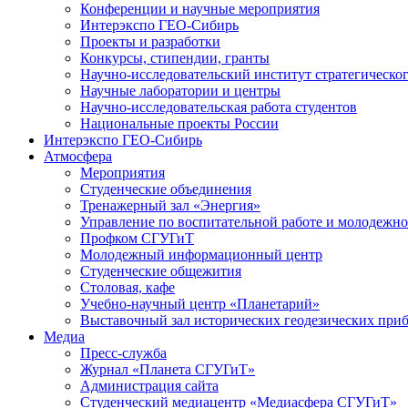
Конференции и научные мероприятия
Интерэкспо ГЕО-Сибирь
Проекты и разработки
Конкурсы, стипендии, гранты
Научно-исследовательский институт стратегическог
Научные лаборатории и центры
Научно-исследовательская работа студентов
Национальные проекты России
Интерэкспо ГЕО-Сибирь
Атмосфера
Мероприятия
Студенческие объединения
Тренажерный зал «Энергия»
Управление по воспитательной работе и молодежн
Профком СГУГиТ
Молодежный информационный центр
Студенческие общежития
Столовая, кафе
Учебно-научный центр «Планетарий»
Выставочный зал исторических геодезических при
Медиа
Пресс-служба
Журнал «Планета СГУГиТ»
Администрация сайта
Студенческий медиацентр «Медиасфера СГУГиТ»