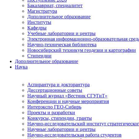
Бакалавриат, специалитет
Магистратура
Дополнительное образование
Институты
Кафедры
Учебные лаборатории и центры
Электронная информационно-образовательная сред
Научно-техническая библиотека
Новосибирский техникум геодезии и картографии
Стипендии
Дополнительное образование
Наука
Аспирантура и докторантура
Диссертационные советы
Научный журнал «Вестник СГУГиТ»
Конференции и научные мероприятия
Интерэкспо ГЕО-Сибирь
Проекты и разработки
Конкурсы, стипендии, гранты
Научно-исследовательский институт стратегическог
Научные лаборатории и центры
Научно-исследовательская работа студентов