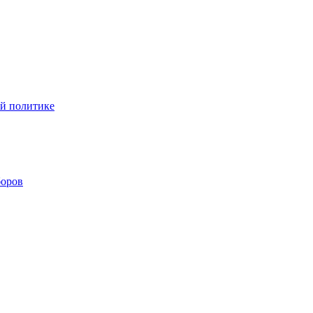
ой политике
боров