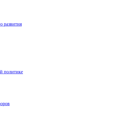
о развития
ой политике
боров