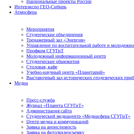
Национальные проекты России
Интерэкспо ГЕО-Сибирь
Атмосфера
Мероприятия
Студенческие объединения
Тренажерный зал «Энергия»
Управление по воспитательной работе и молодежн
Профком СГУГиТ
Молодежный информационный центр
Студенческие общежития
Столовая, кафе
Учебно-научный центр «Планетарий»
Выставочный зал исторических геодезических при
Медиа
Пресс-служба
Журнал «Планета СГУГиТ»
Администрация сайта
Студенческий медиацентр «Медиасфера СГУГиТ»
Центр медиа и коммуникаций
Заявка на анонс/новость
Заявка на фото/видеосъемку