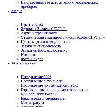
Выставочный зал исторических геодезических
приборов
Медиа
Пресс-служба
Журнал «Планета СГУГиТ»
Администрация сайта
Студенческий медиацентр «Медиасфера СГУГиТ»
Центр медиа и коммуникаций
Заявка на анонс/новость
Заявка на фото/видеосъемку
Новости
Фото и видео
Абитуриентам
Поступление 2026
Поступление в вуз онлайн
Поступление по сертификату БПС
Горячая линия по вопросам поступления
Минобрнауки России
Бакалавриат и специалитет
Магистратура
Аспирантура