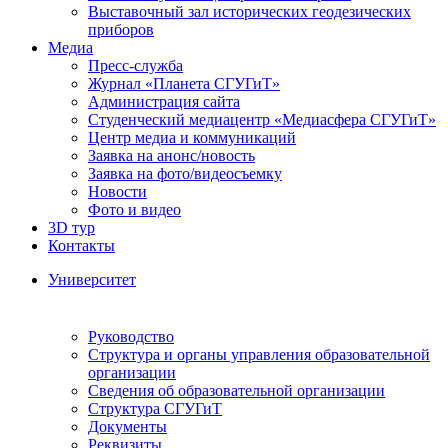
Выставочный зал исторических геодезических
приборов
Медиа
Пресс-служба
Журнал «Планета СГУГиТ»
Администрация сайта
Студенческий медиацентр «Медиасфера СГУГиТ»
Центр медиа и коммуникаций
Заявка на анонс/новость
Заявка на фото/видеосъемку
Новости
Фото и видео
3D тур
Контакты
Университет
Руководство
Структура и органы управления образовательной
организации
Сведения об образовательной организации
Структура СГУГиТ
Документы
Реквизиты