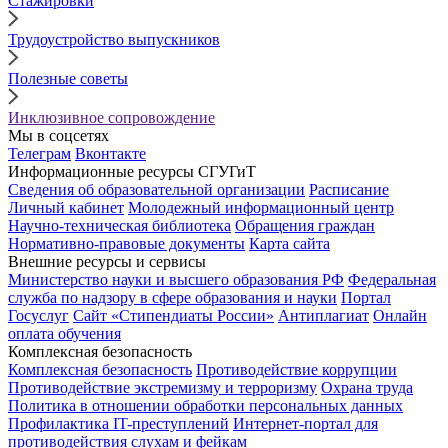
Стажировки
Трудоустройство выпускников
Полезные советы
Инклюзивное сопровождение
Мы в соцсетях
Телеграм
Вконтакте
Информационные ресурсы СГУГиТ
Сведения об образовательной организации
Расписание
Личный кабинет
Молодежный информационный центр
Научно-техническая библиотека
Обращения граждан
Нормативно-правовые документы
Карта сайта
Внешние ресурсы и сервисы
Министерство науки и высшего образования РФ
Федеральная
служба по надзору в сфере образования и науки
Портал
Госуслуг
Сайт «Стипендиаты России»
Антиплагиат
Онлайн
оплата обучения
Комплексная безопасность
Комплексная безопасность
Противодействие коррупции
Противодействие экстремизму и терроризму
Охрана труда
Политика в отношении обработки персональных данных
Профилактика IT-преступлений
Интернет-портал для
противодействия слухам и фейкам