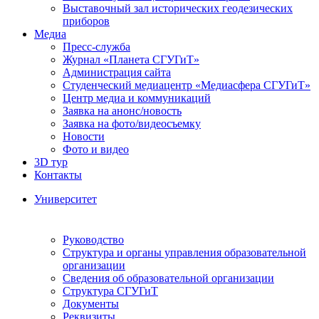
Выставочный зал исторических геодезических
приборов
Медиа
Пресс-служба
Журнал «Планета СГУГиТ»
Администрация сайта
Студенческий медиацентр «Медиасфера СГУГиТ»
Центр медиа и коммуникаций
Заявка на анонс/новость
Заявка на фото/видеосъемку
Новости
Фото и видео
3D тур
Контакты
Университет
Руководство
Структура и органы управления образовательной
организации
Сведения об образовательной организации
Структура СГУГиТ
Документы
Реквизиты