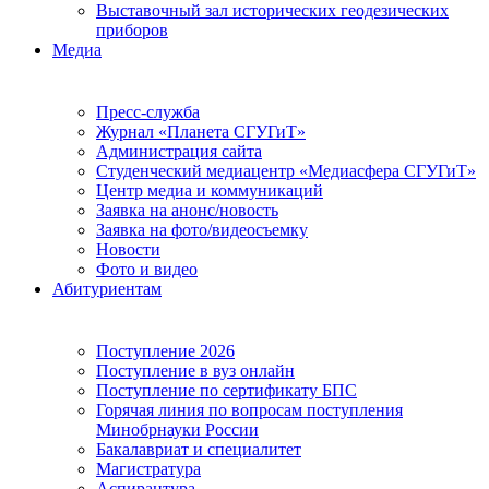
Выставочный зал исторических геодезических
приборов
Медиа
Пресс-служба
Журнал «Планета СГУГиТ»
Администрация сайта
Студенческий медиацентр «Медиасфера СГУГиТ»
Центр медиа и коммуникаций
Заявка на анонс/новость
Заявка на фото/видеосъемку
Новости
Фото и видео
Абитуриентам
Поступление 2026
Поступление в вуз онлайн
Поступление по сертификату БПС
Горячая линия по вопросам поступления
Минобрнауки России
Бакалавриат и специалитет
Магистратура
Аспирантура