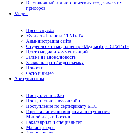
Выставочный зал исторических геодезических
приборов
Медиа
Пресс-служба
Журнал «Планета СГУГиТ»
Администрация сайта
Студенческий медиацентр «Медиасфера СГУГиТ»
Центр медиа и коммуникаций
Заявка на анонс/новость
Заявка на фото/видеосъемку
Новости
Фото и видео
Абитуриентам
Поступление 2026
Поступление в вуз онлайн
Поступление по сертификату БПС
Горячая линия по вопросам поступления
Минобрнауки России
Бакалавриат и специалитет
Магистратура
Аспирантура