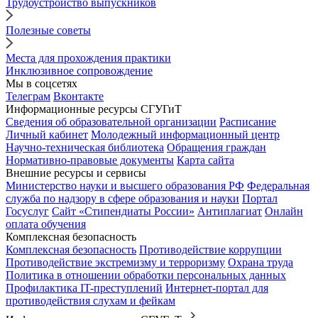
Трудоустройство выпускников
Полезные советы
Места для прохождения практики
Инклюзивное сопровождение
Мы в соцсетях
Телеграм
Вконтакте
Информационные ресурсы СГУГиТ
Сведения об образовательной организации
Расписание
Личный кабинет
Молодежный информационный центр
Научно-техническая библиотека
Обращения граждан
Нормативно-правовые документы
Карта сайта
Внешние ресурсы и сервисы
Министерство науки и высшего образования РФ
Федеральная
служба по надзору в сфере образования и науки
Портал
Госуслуг
Сайт «Стипендиаты России»
Антиплагиат
Онлайн
оплата обучения
Комплексная безопасность
Комплексная безопасность
Противодействие коррупции
Противодействие экстремизму и терроризму
Охрана труда
Политика в отношении обработки персональных данных
Профилактика IT-преступлений
Интернет-портал для
противодействия слухам и фейкам