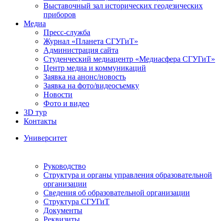
Выставочный зал исторических геодезических
приборов
Медиа
Пресс-служба
Журнал «Планета СГУГиТ»
Администрация сайта
Студенческий медиацентр «Медиасфера СГУГиТ»
Центр медиа и коммуникаций
Заявка на анонс/новость
Заявка на фото/видеосъемку
Новости
Фото и видео
3D тур
Контакты
Университет
Руководство
Структура и органы управления образовательной
организации
Сведения об образовательной организации
Структура СГУГиТ
Документы
Реквизиты