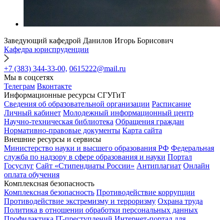
Заведующий кафедрой Данилов Игорь Борисович
Кафедра юриспруденции
+7 (383) 344-33-00,
0615222@mail.ru
Мы в соцсетях
Телеграм
Вконтакте
Информационные ресурсы СГУГиТ
Сведения об образовательной организации
Расписание
Личный кабинет
Молодежный информационный центр
Научно-техническая библиотека
Обращения граждан
Нормативно-правовые документы
Карта сайта
Внешние ресурсы и сервисы
Министерство науки и высшего образования РФ
Федеральная
служба по надзору в сфере образования и науки
Портал
Госуслуг
Сайт «Стипендиаты России»
Антиплагиат
Онлайн
оплата обучения
Комплексная безопасность
Комплексная безопасность
Противодействие коррупции
Противодействие экстремизму и терроризму
Охрана труда
Политика в отношении обработки персональных данных
Профилактика IT-преступлений
Интернет-портал для