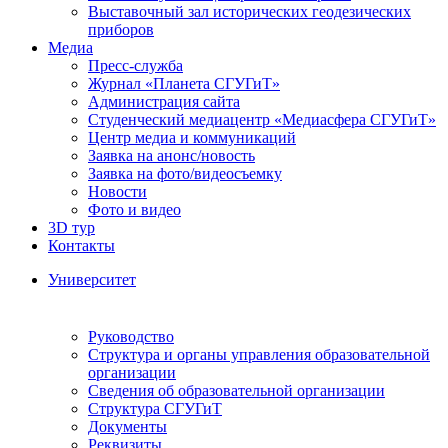
Выставочный зал исторических геодезических
приборов
Медиа
Пресс-служба
Журнал «Планета СГУГиТ»
Администрация сайта
Студенческий медиацентр «Медиасфера СГУГиТ»
Центр медиа и коммуникаций
Заявка на анонс/новость
Заявка на фото/видеосъемку
Новости
Фото и видео
3D тур
Контакты
Университет
Руководство
Структура и органы управления образовательной
организации
Сведения об образовательной организации
Структура СГУГиТ
Документы
Реквизиты