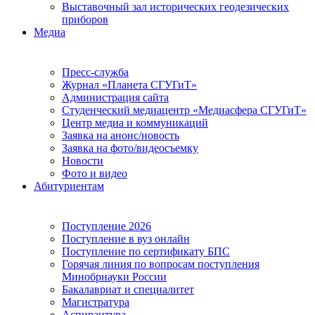
Выставочный зал исторических геодезических
приборов
Медиа
Пресс-служба
Журнал «Планета СГУГиТ»
Администрация сайта
Студенческий медиацентр «Медиасфера СГУГиТ»
Центр медиа и коммуникаций
Заявка на анонс/новость
Заявка на фото/видеосъемку
Новости
Фото и видео
Абитуриентам
Поступление 2026
Поступление в вуз онлайн
Поступление по сертификату БПС
Горячая линия по вопросам поступления
Минобрнауки России
Бакалавриат и специалитет
Магистратура
Аспирантура