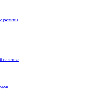
о развития
ой политике
боров