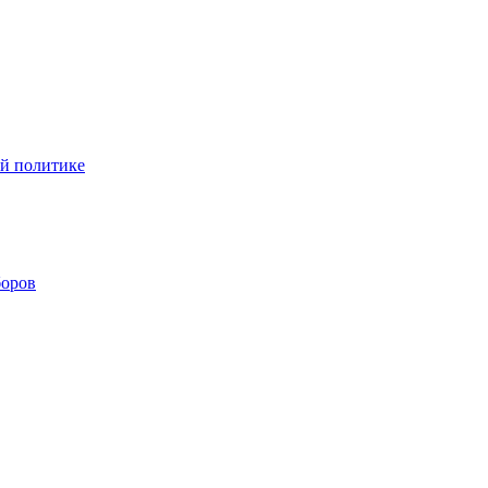
ой политике
боров