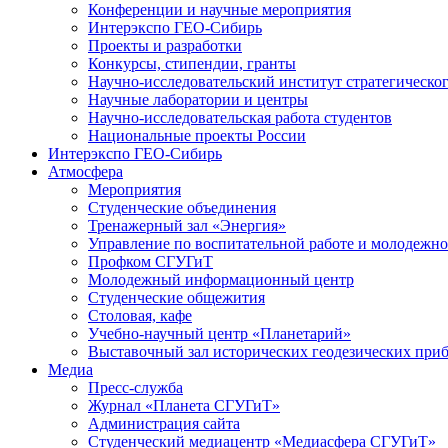
Конференции и научные мероприятия
Интерэкспо ГЕО-Сибирь
Проекты и разработки
Конкурсы, стипендии, гранты
Научно-исследовательский институт стратегическог
Научные лаборатории и центры
Научно-исследовательская работа студентов
Национальные проекты России
Интерэкспо ГЕО-Сибирь
Атмосфера
Мероприятия
Студенческие объединения
Тренажерный зал «Энергия»
Управление по воспитательной работе и молодежн
Профком СГУГиТ
Молодежный информационный центр
Студенческие общежития
Столовая, кафе
Учебно-научный центр «Планетарий»
Выставочный зал исторических геодезических при
Медиа
Пресс-служба
Журнал «Планета СГУГиТ»
Администрация сайта
Студенческий медиацентр «Медиасфера СГУГиТ»