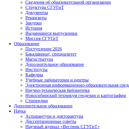
Сведения об образовательной организации
Структура СГУГиТ
Документы
Реквизиты
Закупки
История
Выдающиеся выпускники
Миссия СГУГиТ
Образование
Поступление 2026
Бакалавриат, специалитет
Магистратура
Дополнительное образование
Институты
Кафедры
Учебные лаборатории и центры
Электронная информационно-образовательная сред
Научно-техническая библиотека
Новосибирский техникум геодезии и картографии
Стипендии
Дополнительное образование
Наука
Аспирантура и докторантура
Диссертационные советы
Научный журнал «Вестник СГУГиТ»