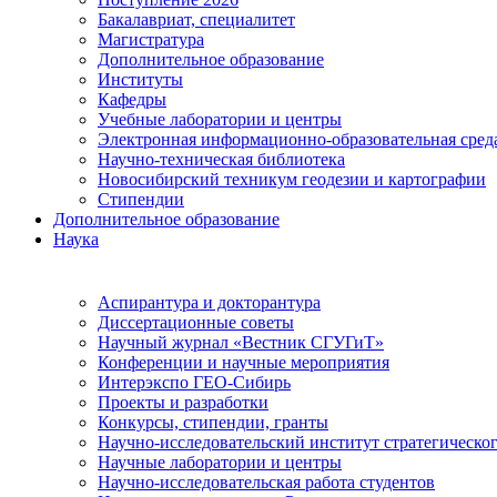
Бакалавриат, специалитет
Магистратура
Дополнительное образование
Институты
Кафедры
Учебные лаборатории и центры
Электронная информационно-образовательная сред
Научно-техническая библиотека
Новосибирский техникум геодезии и картографии
Стипендии
Дополнительное образование
Наука
Аспирантура и докторантура
Диссертационные советы
Научный журнал «Вестник СГУГиТ»
Конференции и научные мероприятия
Интерэкспо ГЕО-Сибирь
Проекты и разработки
Конкурсы, стипендии, гранты
Научно-исследовательский институт стратегическог
Научные лаборатории и центры
Научно-исследовательская работа студентов