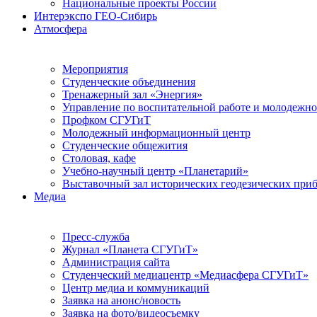
Национальные проекты России
Интерэкспо ГЕО-Сибирь
Атмосфера
Мероприятия
Студенческие объединения
Тренажерный зал «Энергия»
Управление по воспитательной работе и молодежн
Профком СГУГиТ
Молодежный информационный центр
Студенческие общежития
Столовая, кафе
Учебно-научный центр «Планетарий»
Выставочный зал исторических геодезических при
Медиа
Пресс-служба
Журнал «Планета СГУГиТ»
Администрация сайта
Студенческий медиацентр «Медиасфера СГУГиТ»
Центр медиа и коммуникаций
Заявка на анонс/новость
Заявка на фото/видеосъемку